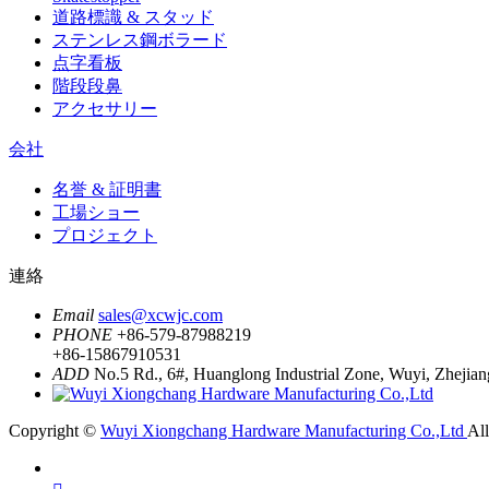
道路標識 & スタッド
ステンレス鋼ボラード
点字看板
階段段鼻
アクセサリー
会社
名誉 & 証明書
工場ショー
プロジェクト
連絡
Email
sales@xcwjc.com
PHONE
+86-579-87988219
+86-15867910531
ADD
No.5 Rd., 6#, Huanglong Industrial Zone, Wuyi, Zhejian
Copyright ©
Wuyi Xiongchang Hardware Manufacturing Co.,Ltd
Al