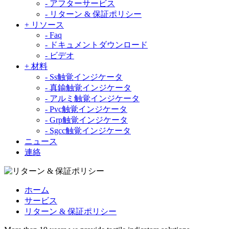
-
アフターサービス
-
リターン & 保証ポリシー
+
リソース
-
Faq
-
ドキュメントダウンロード
-
ビデオ
+
材料
-
Ss触覚インジケータ
-
真鍮触覚インジケータ
-
アルミ触覚インジケータ
-
Pvc触覚インジケータ
-
Grp触覚インジケータ
-
Sgcc触覚インジケータ
ニュース
連絡
ホーム
サービス
リターン & 保証ポリシー