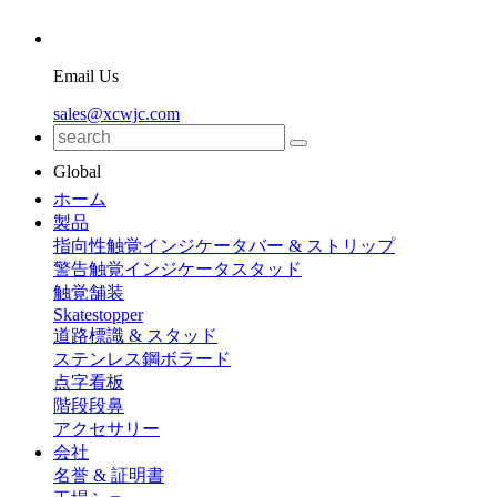
Email Us
sales@xcwjc.com
Global
ホーム
製品
指向性触覚インジケータバー & ストリップ
警告触覚インジケータスタッド
触覚舗装
Skatestopper
道路標識 & スタッド
ステンレス鋼ボラード
点字看板
階段段鼻
アクセサリー
会社
名誉 & 証明書