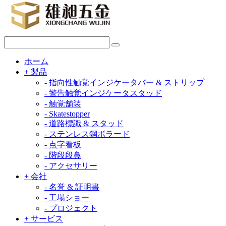
ホーム
+
製品
-
指向性触覚インジケータバー & ストリップ
-
警告触覚インジケータスタッド
-
触覚舗装
-
Skatestopper
-
道路標識 & スタッド
-
ステンレス鋼ボラード
-
点字看板
-
階段段鼻
-
アクセサリー
+
会社
-
名誉 & 証明書
-
工場ショー
-
プロジェクト
+
サービス