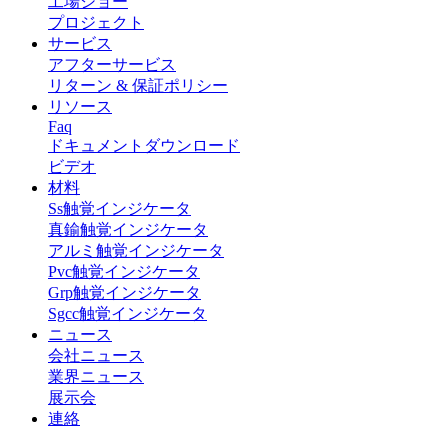
工場ショー
プロジェクト
サービス
アフターサービス
リターン & 保証ポリシー
リソース
Faq
ドキュメントダウンロード
ビデオ
材料
Ss触覚インジケータ
真鍮触覚インジケータ
アルミ触覚インジケータ
Pvc触覚インジケータ
Grp触覚インジケータ
Sgcc触覚インジケータ
ニュース
会社ニュース
業界ニュース
展示会
連絡