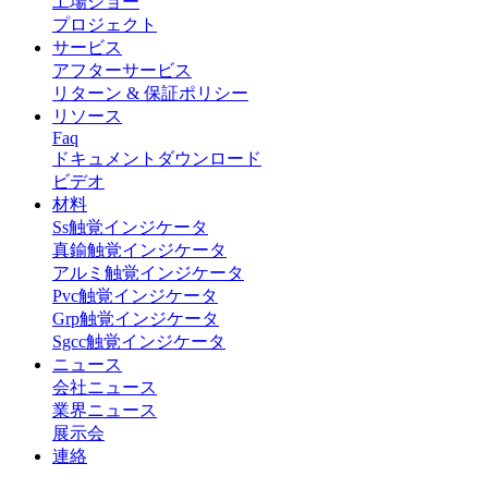
工場ショー
プロジェクト
サービス
アフターサービス
リターン & 保証ポリシー
リソース
Faq
ドキュメントダウンロード
ビデオ
材料
Ss触覚インジケータ
真鍮触覚インジケータ
アルミ触覚インジケータ
Pvc触覚インジケータ
Grp触覚インジケータ
Sgcc触覚インジケータ
ニュース
会社ニュース
業界ニュース
展示会
連絡