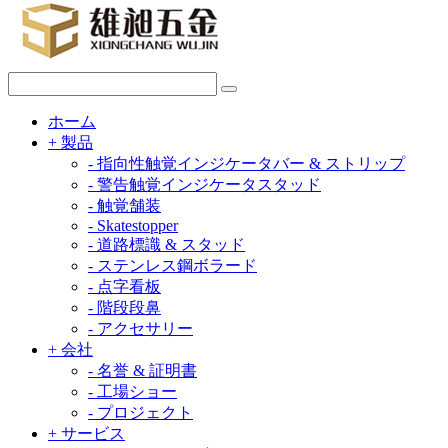
ホーム
+
製品
-
指向性触覚インジケータバー & ストリップ
-
警告触覚インジケータスタッド
-
触覚舗装
-
Skatestopper
-
道路標識 & スタッド
-
ステンレス鋼ボラード
-
点字看板
-
階段段鼻
-
アクセサリー
+
会社
-
名誉 & 証明書
-
工場ショー
-
プロジェクト
+
サービス