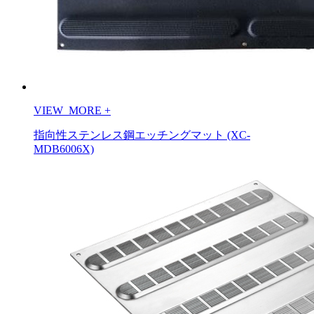
VIEW_MORE
+
指向性ステンレス鋼エッチングマット (XC-
MDB6006X)