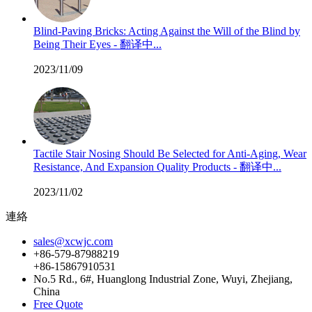
Blind-Paving Bricks: Acting Against the Will of the Blind by
Being Their Eyes - 翻译中...
2023/11/09
Tactile Stair Nosing Should Be Selected for Anti-Aging, Wear
Resistance, And Expansion Quality Products - 翻译中...
2023/11/02
連絡
sales@xcwjc.com
+86-579-87988219
+86-15867910531
No.5 Rd., 6#, Huanglong Industrial Zone, Wuyi, Zhejiang,
China
Free Quote