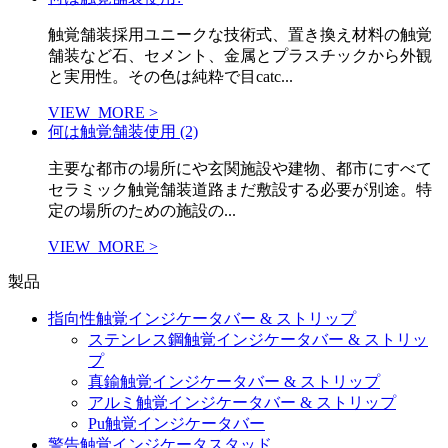
触覚舗装採用ユニークな技術式、置き換え材料の触覚
舗装など石、セメント、金属とプラスチックから外観
と実用性。その色は純粋で目catc...
VIEW_MORE >
何は触覚舗装使用 (2)
主要な都市の場所にや玄関施設や建物、都市にすべて
セラミック触覚舗装道路まだ敷設する必要が別途。特
定の場所のための施設の...
VIEW_MORE >
製品
指向性触覚インジケータバー & ストリップ
ステンレス鋼触覚インジケータバー & ストリッ
プ
真鍮触覚インジケータバー & ストリップ
アルミ触覚インジケータバー & ストリップ
Pu触覚インジケータバー
警告触覚インジケータスタッド