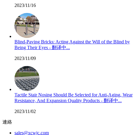
2023/11/16
Blind-Paving Bricks: Acting Against the Will of the Blind by
Being Their Eyes - 翻译中...
2023/11/09
Tactile Stair Nosing Should Be Selected for Anti-Aging, Wear
Resistance, And Expansion Quality Products - 翻译中...
2023/11/02
連絡
sales@xcwjc.com