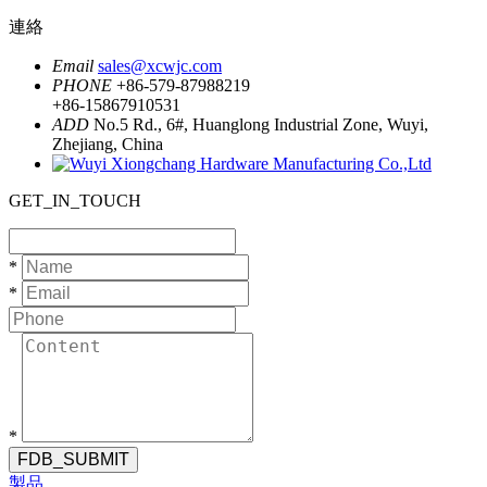
連絡
Email
sales@xcwjc.com
PHONE
+86-579-87988219
+86-15867910531
ADD
No.5 Rd., 6#, Huanglong Industrial Zone, Wuyi,
Zhejiang, China
GET_IN_TOUCH
*
*
*
FDB_SUBMIT
製品