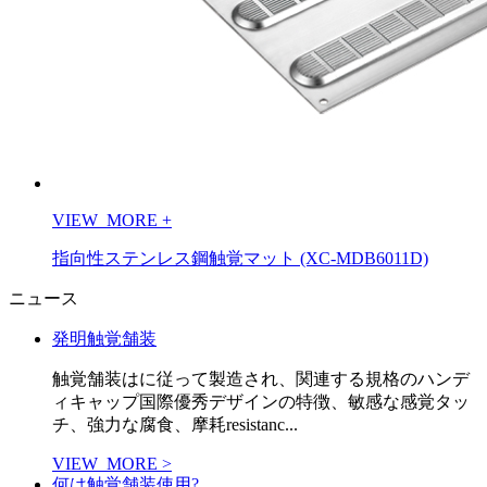
VIEW_MORE
+
指向性ステンレス鋼触覚マット (XC-MDB6011D)
ニュース
発明触覚舗装
触覚舗装はに従って製造され、関連する規格のハンデ
ィキャップ国際優秀デザインの特徴、敏感な感覚タッ
チ、強力な腐食、摩耗resistanc...
VIEW_MORE >
何は触覚舗装使用?