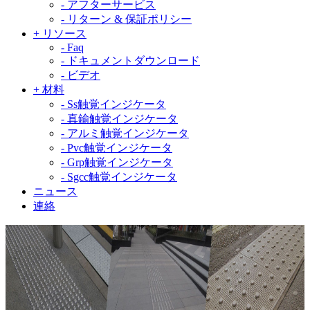
-
アフターサービス
-
リターン & 保証ポリシー
+
リソース
-
Faq
-
ドキュメントダウンロード
-
ビデオ
+
材料
-
Ss触覚インジケータ
-
真鍮触覚インジケータ
-
アルミ触覚インジケータ
-
Pvc触覚インジケータ
-
Grp触覚インジケータ
-
Sgcc触覚インジケータ
ニュース
連絡