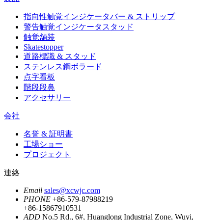
指向性触覚インジケータバー & ストリップ
警告触覚インジケータスタッド
触覚舗装
Skatestopper
道路標識 & スタッド
ステンレス鋼ボラード
点字看板
階段段鼻
アクセサリー
会社
名誉 & 証明書
工場ショー
プロジェクト
連絡
Email
sales@xcwjc.com
PHONE
+86-579-87988219
+86-15867910531
ADD
No.5 Rd., 6#, Huanglong Industrial Zone, Wuyi,