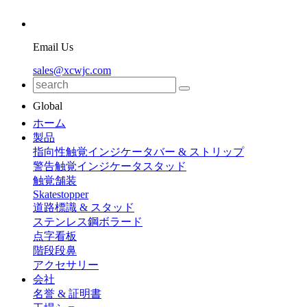
Email Us
sales@xcwjc.com
Global
ホーム
製品
指向性触覚インジケータバー & ストリップ
警告触覚インジケータスタッド
触覚舗装
Skatestopper
道路標識 & スタッド
ステンレス鋼ボラード
点字看板
階段段鼻
アクセサリー
会社
名誉 & 証明書