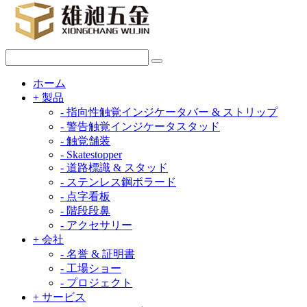
ホーム
+
製品
-
指向性触覚インジケータバー & ストリップ
-
警告触覚インジケータスタッド
-
触覚舗装
-
Skatestopper
-
道路標識 & スタッド
-
ステンレス鋼ボラード
-
点字看板
-
階段段鼻
-
アクセサリー
+
会社
-
名誉 & 証明書
-
工場ショー
-
プロジェクト
+
サービス