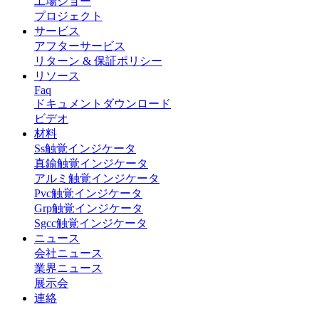
工場ショー
プロジェクト
サービス
アフターサービス
リターン & 保証ポリシー
リソース
Faq
ドキュメントダウンロード
ビデオ
材料
Ss触覚インジケータ
真鍮触覚インジケータ
アルミ触覚インジケータ
Pvc触覚インジケータ
Grp触覚インジケータ
Sgcc触覚インジケータ
ニュース
会社ニュース
業界ニュース
展示会
連絡