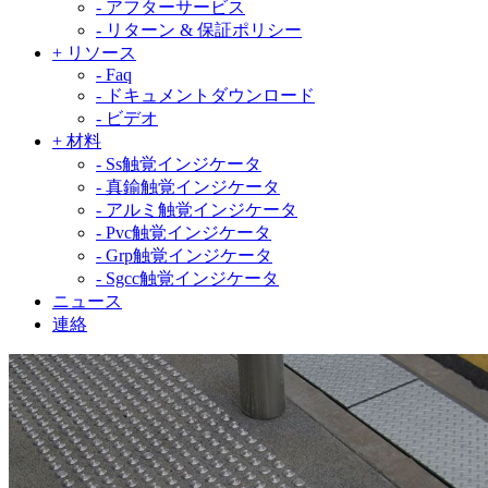
-
アフターサービス
-
リターン & 保証ポリシー
+
リソース
-
Faq
-
ドキュメントダウンロード
-
ビデオ
+
材料
-
Ss触覚インジケータ
-
真鍮触覚インジケータ
-
アルミ触覚インジケータ
-
Pvc触覚インジケータ
-
Grp触覚インジケータ
-
Sgcc触覚インジケータ
ニュース
連絡