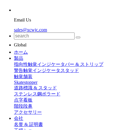
Email Us
sales@xcwjc.com
Global
ホーム
製品
指向性触覚インジケータバー & ストリップ
警告触覚インジケータスタッド
触覚舗装
Skatestopper
道路標識 & スタッド
ステンレス鋼ボラード
点字看板
階段段鼻
アクセサリー
会社
名誉 & 証明書