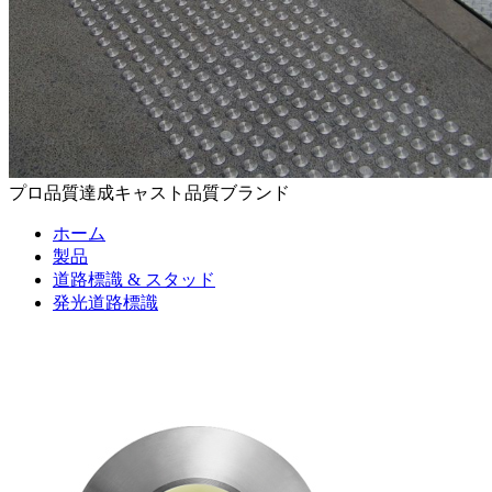
プロ品質達成キャスト品質ブランド
ホーム
製品
道路標識 & スタッド
発光道路標識