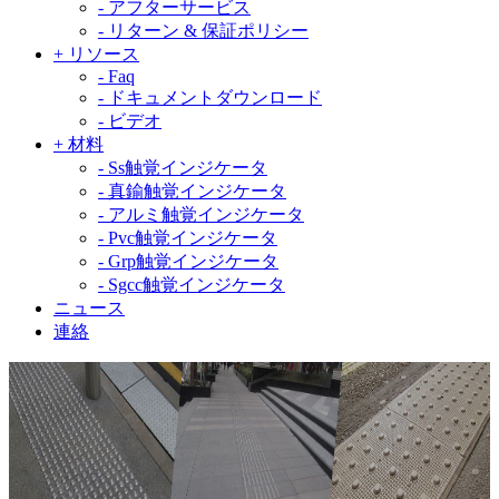
-
アフターサービス
-
リターン & 保証ポリシー
+
リソース
-
Faq
-
ドキュメントダウンロード
-
ビデオ
+
材料
-
Ss触覚インジケータ
-
真鍮触覚インジケータ
-
アルミ触覚インジケータ
-
Pvc触覚インジケータ
-
Grp触覚インジケータ
-
Sgcc触覚インジケータ
ニュース
連絡