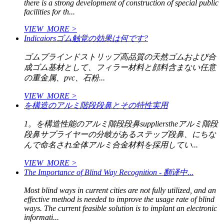
there is a strong development of construction of special public
facilities for th...
VIEW_MORE >
Indicaiorsゴム触覚の効果は何です?
ゴムブラインドストリップ高品質の天然ゴムおよび合
成ゴム基材として、フィラー材料と顔料含まない任意
の重金属、pvc、石粉...
VIEW_MORE >
を構造のアルミ階段段鼻とその特性実用
1。を構造性能のアルミ階段段鼻supplierstheアルミ階段
段鼻サプライヤーの分岐があるステップ段鼻、にちな
んで命名され全体アルミ合金材料を採用してい...
VIEW_MORE >
The Importance of Blind Way Recognition - 翻译中...
Most blind ways in current cities are not fully utilized, and an
effective method is needed to improve the usage rate of blind
ways. The current feasible solution is to implant an electronic
informati...