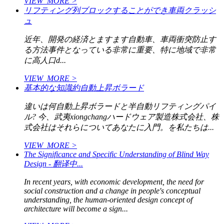
VIEW_MORE >
リフティング列ブロックすることができ車両クラッシ
ュ
近年、開発の経済とますます自動車、車両衝突防止す
る方法事件となっている非常に重要、特に地域で非常
に高人口d...
VIEW_MORE >
基本的な知識約自動上昇ボラード
違いは何自動上昇ボラードと半自動リフティングパイ
ル? 今、武夷xiongchangハードウェア製造株式会社、株
式会社はそれらについてあなたに入門。を私たちは...
VIEW_MORE >
The Significance and Specific Understanding of Blind Way
Design - 翻译中...
In recent years, with economic development, the need for
social construction and a change in people's conceptual
understanding, the human-oriented design concept of
architecture will become a sign...