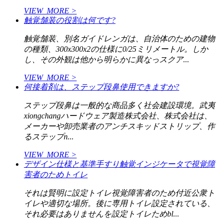
VIEW_MORE >
触覚舗装の役割は何です?
触覚舗装、別名ガイドレンガは、自治体のための建物
の種類、300x300x2の仕様に0/25ミリメートル。しか
し、その外観は他から明らかに異なっスクア...
VIEW_MORE >
何接着剤は、ステップ段鼻使用できますか?
ステップ段鼻は一般的な商品多く社会建設環境。武夷
xiongchangハードウェア製造株式会社、株式会社は、
メーカーや卸売業者のアンチスキッドストリップ、作
るステップn...
VIEW_MORE >
デザイン仕様と基準手すり触覚インジケータで視覚障
害者のためトイレ
それは賢明に設定トイレ視覚障害者のため付近公衆ト
イレや適切な場所。後に専用トイレ設定されている、
それ必要はありませんを設定トイレためbl...