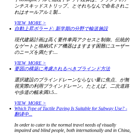
ンチスキッドストリップ、とそれちなんで命名されこ
れはオールアルミ製...
VIEW_MORE >
自動上昇ボラード: 新学期の分野で輸送施設
現代建築計画は高く要件車両アクセスと制御。伝統的
なゲートと格納式ドア機器はますます困難にユーザー
のニーズを満たす:...
VIEW_MORE >
要因の構築に考慮されるべきブラインド方法
選択建設のブラインドレーンならない量に焦点、が無
視実際の利用ブラインドレーン。たとえば、二次道路
や歩道の幅未満3.5...
VIEW_MORE >
Which Type of Tactile Paving Is Suitable for Subway Use? -
翻译中...
In order to cater to the normal travel needs of visually
impaired and blind people, both internationally and in China,