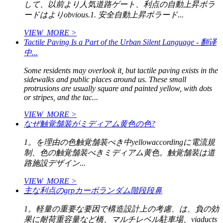
して、以前より人気道路ゲート、利点の自動上昇ボラ
ードはよりobvious.1. 安全自動上昇ボラード...
VIEW_MORE >
Tactile Paving Is a Part of the Urban Silent Language - 翻译
中...
Some residents may overlook it, but tactile paving exists in the
sidewalks and public places around us. These small
protrusions are usually square and painted yellow, with dots
or stripes, and the tac...
VIEW_MORE >
なぜ触覚舗装がミディアム黄色の色?
1。を理由の色触覚舗装べき中yellowaccordingに電流規
制、色の触覚舗装べきミディアム黄色。触覚舗装は道
路施設デザイン...
VIEW_MORE >
主な利点のgrpカーボランダム階段段鼻
1。軽量の重要な要因で構造設計上の考慮、は、負の効
果に耐荷重容量など橋、マルチレベル駐車場、viaducts