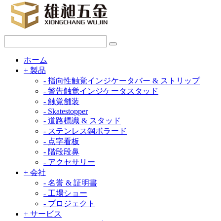
ホーム
+
製品
-
指向性触覚インジケータバー & ストリップ
-
警告触覚インジケータスタッド
-
触覚舗装
-
Skatestopper
-
道路標識 & スタッド
-
ステンレス鋼ボラード
-
点字看板
-
階段段鼻
-
アクセサリー
+
会社
-
名誉 & 証明書
-
工場ショー
-
プロジェクト
+
サービス