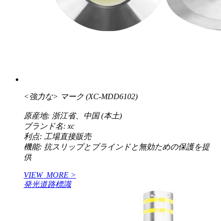
<強力な>
マーク (XC-MDD6102)
原産地: 浙江省、中国 (本土)
ブランド名: xc
利点: 工場直接販売
機能: 抗スリップとブラインドと無効ための保護を提
供
VIEW_MORE >
発光道路標識