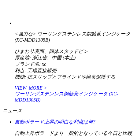
<強力な>
ワーリングステンレス鋼触覚インジケータ
(XC-MDD1305B)
ひまわり表面、固体スタッドピン
原産地: 浙江省、中国 (本土)
ブランド名: xc
利点: 工場直接販売
機能: 抗スリップとブラインドや障害保護する
VIEW_MORE >
ワーリングステンレス鋼触覚インジケータ (XC-
MDD1305B)
ニュース
自動ボラード上昇の明白な利点は何?
自動上昇ボラードより一般的となっている今日と比較