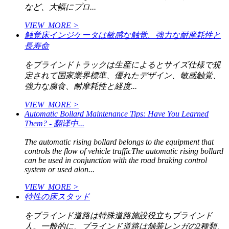
など、大幅にプロ...
VIEW_MORE >
触覚床インジケータは敏感な触覚、強力な耐摩耗性と
長寿命
をブラインドトラックは生産によるとサイズ仕様で規
定されて国家業界標準、優れたデザイン、敏感触覚、
強力な腐食、耐摩耗性と経度...
VIEW_MORE >
Automatic Bollard Maintenance Tips: Have You Learned
Them? - 翻译中...
The automatic rising bollard belongs to the equipment that
controls the flow of vehicle trafficThe automatic rising bollard
can be used in conjunction with the road braking control
system or used alon...
VIEW_MORE >
特性の床スタッド
をブラインド道路は特殊道路施設役立ちブラインド
人。一般的に、ブラインド道路は舗装レンガの2種類、