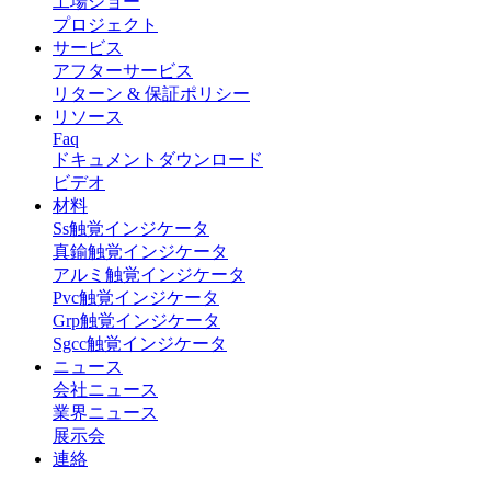
工場ショー
プロジェクト
サービス
アフターサービス
リターン & 保証ポリシー
リソース
Faq
ドキュメントダウンロード
ビデオ
材料
Ss触覚インジケータ
真鍮触覚インジケータ
アルミ触覚インジケータ
Pvc触覚インジケータ
Grp触覚インジケータ
Sgcc触覚インジケータ
ニュース
会社ニュース
業界ニュース
展示会
連絡