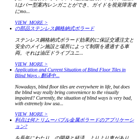
1はバー型案内レンガことができ、ガイドを視覚障害者
にmo...
VIEW_MORE >
の部品ステンレス鋼格納式ボラード
ステンレス鋼格納式ボラード効果的に保証交通注文と
安全のメイン施設と場所によって制限を通過する車
両。それは油圧ドライブユニ...
VIEW_MORE >
Application and Current Situation of Blind Floor Tiles in
Blind Ways - 翻译中...
Nowadays, blind floor tiles are everywhere in life, but does
the blind way really bring convenience to the visually
impaired? Currently, the situation of blind ways is very bad,
with extremely low usa...
VIEW_MORE >
利点は何とリムーバブル金属ボラードのアプリケーシ
ョン?
を長年にわたり、の開発と経済、よりより車があり、