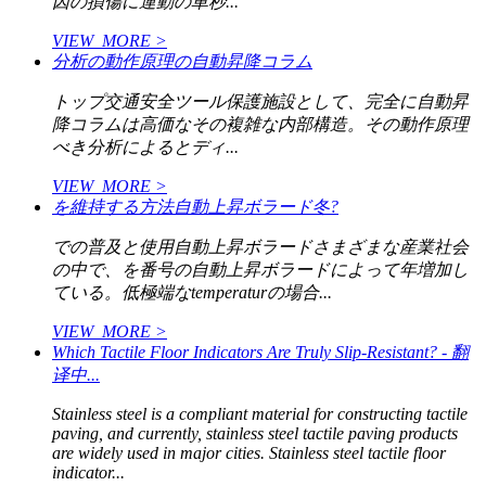
因の損傷に運動の車秒...
VIEW_MORE >
分析の動作原理の自動昇降コラム
トップ交通安全ツール保護施設として、完全に自動昇
降コラムは高価なその複雑な内部構造。その動作原理
べき分析によるとディ...
VIEW_MORE >
を維持する方法自動上昇ボラード冬?
での普及と使用自動上昇ボラードさまざまな産業社会
の中で、を番号の自動上昇ボラードによって年増加し
ている。低極端なtemperaturの場合...
VIEW_MORE >
Which Tactile Floor Indicators Are Truly Slip-Resistant? - 翻
译中...
Stainless steel is a compliant material for constructing tactile
paving, and currently, stainless steel tactile paving products
are widely used in major cities. Stainless steel tactile floor
indicator...