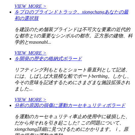
VIEW_MORE >
をプロのブラインドトラック、xiongchangあなたの最
初の選択肢
を建設のため舗装ブラインドは不可欠な要素の近代的
な都市と1の重要なシンボルの都市。正方形の建物、科
学的とreasonabl...
VIEW_MORE >
を開発の歴史の格納式ボラード
リフティング列もともとショート垂直列として記述、
には、しばしば大規模な船でポートberthing。しかし、
今その意味を記述するためにさまざまな施設拡張され
ました...
VIEW_MORE >
分析の原因の損傷に運動カーセキュリティボラード
を運動のカーセキュリティ車止め使用中に破損した、
だから何それを引き起こした? この問題について、
xiongchang詳細に見つけるためにかかります。ⅰ。原