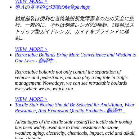
VIEW_MORE >
導入の基本的な知識の触覚pavings
触覚舗装は便利な道路施設視覚障害者のため安全に旅
行。一般的に、それは舗装レンガの3種類。1種類はス
トリップ型ガイドレンガ、ガイドをブラインドに移
動...
VIEW_MORE >
Retractable Bollards Bring More Convenience and Wisdom to
Our Lives - 翻译中...
Retractable bollards not only control the separation of
vehicles and pedestrians, but also play a big role in traffic
management. Nowadays, we can see retractable bollards
everywhere we go, which can ...
VIEW_MORE >
Tactile Stair Nosing Should Be Selected for Anti-Aging, Wear
Resistance, And Expansion Quality Products - 翻译中...
Advantages of the tactile stair nosingThe tactile stair nosing
has been widely used due to their resistance to ozone,
weather, aging, electricity, chemicals, impact, acid and alkali,
heat, stability, ...