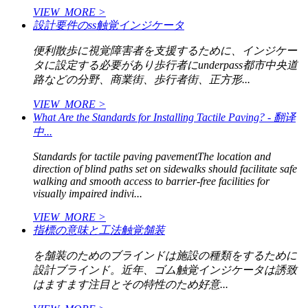
VIEW_MORE >
設計要件のss触覚インジケータ
便利散歩に視覚障害者を支援するために、インジケー
タに設定する必要があり歩行者にunderpass都市中央道
路などの分野、商業街、歩行者街、正方形...
VIEW_MORE >
What Are the Standards for Installing Tactile Paving? - 翻译
中...
Standards for tactile paving pavementThe location and
direction of blind paths set on sidewalks should facilitate safe
walking and smooth access to barrier-free facilities for
visually impaired indivi...
VIEW_MORE >
指標の意味と工法触覚舗装
を舗装のためのブラインドは施設の種類をするために
設計ブラインド。近年、ゴム触覚インジケータは誘致
はますます注目とその特性のため好意...