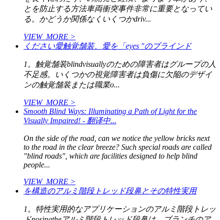
とを防止する方法車両衝突事件非常に重要となってい
る。かどうか関係なくいくつかdriv...
VIEW_MORE >
ください愛触覚舗装、愛を「eyes "のブラインド
1。触覚舗装blindvisuallyのための障害者はグループの人
不足感。いくつかの視覚障害者は負傷に欠陥のデザイ
ンの触覚舗装または職業o...
VIEW_MORE >
Smooth Blind Ways: Illuminating a Path of Light for the
Visually Impaired! - 翻译中...
On the side of the road, can we notice the yellow bricks next
to the road in the clear breeze? Such special roads are called
"blind roads", which are facilities designed to help blind
people...
VIEW_MORE >
を構造のアルミ階段トレッド段鼻とその特性実用
1。特性実用的なアプリケーションのアルミ階段トレッ
ドnosingtheアルミ階段トレッド段鼻は、ブランチのア