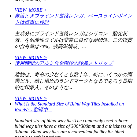
VIEW_MORE >
敷設ときブラインド道路レンガ、ベースラインポイン
トは慎重に検討
主成分にブラインド道路レンガはシリコン二酸化炭
素。を耐酸性タイルは非常に良好な耐酸性。この物質
の含有量は70%。後高温焼成、...
VIEW_MORE >
使用時間のアルミ合金階段の段鼻ストリップ
建物は、寿命の少なくとも数十年、特にいくつかの商
業ビル、残し場所のランドマークとなるであろう長期
的な印象人。そのような...
VIEW_MORE >
What Is the Standard Size of Blind Way Tiles Installed on
Roads? - 翻译中...
Standard size of blind way tilesThe commonly used rubber
blind way tiles have a size of 300*300mm and a thickness of
3-6mm. Blind way tiles are a convenient facility for blind