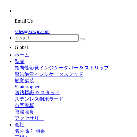
Email Us
sales@xcwjc.com
Global
ホーム
製品
指向性触覚インジケータバー & ストリップ
警告触覚インジケータスタッド
触覚舗装
Skatestopper
道路標識 & スタッド
ステンレス鋼ボラード
点字看板
階段段鼻
アクセサリー
会社
名誉 & 証明書