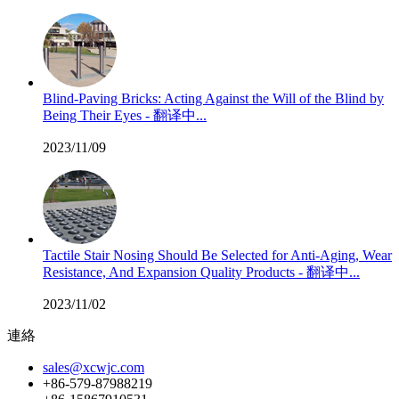
Blind-Paving Bricks: Acting Against the Will of the Blind by
Being Their Eyes - 翻译中...
2023/11/09
Tactile Stair Nosing Should Be Selected for Anti-Aging, Wear
Resistance, And Expansion Quality Products - 翻译中...
2023/11/02
連絡
sales@xcwjc.com
+86-579-87988219