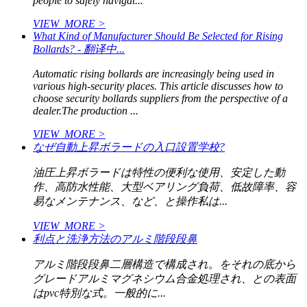
people to safely navigat...
VIEW_MORE >
What Kind of Manufacturer Should Be Selected for Rising
Bollards? - 翻译中...
Automatic rising bollards are increasingly being used in
various high-security places. This article discusses how to
choose security bollards suppliers from the perspective of a
dealer.The production ...
VIEW_MORE >
なぜ自動上昇ボラードの入口設置学校?
油圧上昇ボラードは特性の便利な使用、安定した動
作、高防水性能、大型ベアリング負荷、低故障率、容
易なメンテナンス、など、と操作私は...
VIEW_MORE >
利点と洗浄方法のアルミ階段段鼻
アルミ階段段鼻二層構造で構成され。をそれの底から
グレードアルミマグネシウム合金処理され、との表面
はpvc特別な式。一般的に...