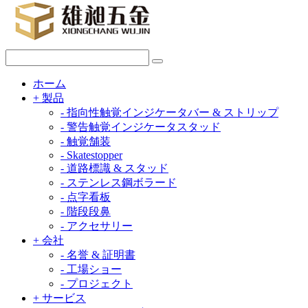
ホーム
+
製品
-
指向性触覚インジケータバー & ストリップ
-
警告触覚インジケータスタッド
-
触覚舗装
-
Skatestopper
-
道路標識 & スタッド
-
ステンレス鋼ボラード
-
点字看板
-
階段段鼻
-
アクセサリー
+
会社
-
名誉 & 証明書
-
工場ショー
-
プロジェクト
+
サービス