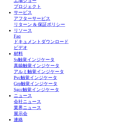
工場ショー
プロジェクト
サービス
アフターサービス
リターン & 保証ポリシー
リソース
Faq
ドキュメントダウンロード
ビデオ
材料
Ss触覚インジケータ
真鍮触覚インジケータ
アルミ触覚インジケータ
Pvc触覚インジケータ
Grp触覚インジケータ
Sgcc触覚インジケータ
ニュース
会社ニュース
業界ニュース
展示会
連絡