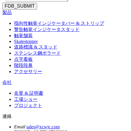
FDB_SUBMIT
製品
指向性触覚インジケータバー & ストリップ
警告触覚インジケータスタッド
触覚舗装
Skatestopper
道路標識 & スタッド
ステンレス鋼ボラード
点字看板
階段段鼻
アクセサリー
会社
名誉 & 証明書
工場ショー
プロジェクト
連絡
Email
sales@xcwjc.com