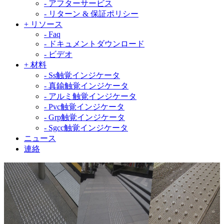
-
アフターサービス
-
リターン & 保証ポリシー
+
リソース
-
Faq
-
ドキュメントダウンロード
-
ビデオ
+
材料
-
Ss触覚インジケータ
-
真鍮触覚インジケータ
-
アルミ触覚インジケータ
-
Pvc触覚インジケータ
-
Grp触覚インジケータ
-
Sgcc触覚インジケータ
ニュース
連絡