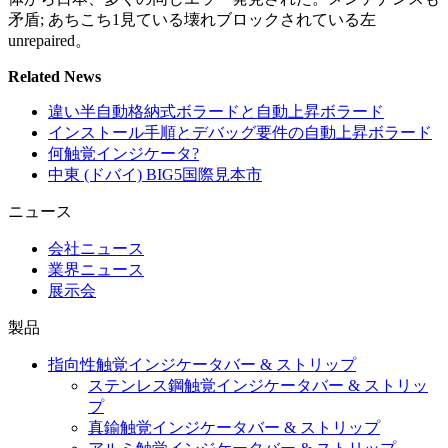
矛盾; あちこち1見ている壊れブロックされている左
unrepaired。
Related News
違い半自動格納式ボラードと自動上昇ボラード
インストール手順とデバッグ要件の自動上昇ボラード
何触覚インジケータ?
中東 (ドバイ) BIG5国際見本市
ニュース
会社ニュース
業界ニュース
展示会
製品
指向性触覚インジケータバー & ストリップ
ステンレス鋼触覚インジケータバー & ストリッ
プ
真鍮触覚インジケータバー & ストリップ