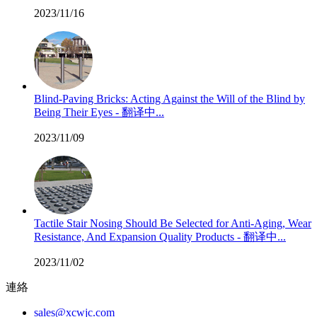
2023/11/16
Blind-Paving Bricks: Acting Against the Will of the Blind by
Being Their Eyes - 翻译中...
2023/11/09
Tactile Stair Nosing Should Be Selected for Anti-Aging, Wear
Resistance, And Expansion Quality Products - 翻译中...
2023/11/02
連絡
sales@xcwjc.com