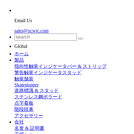
Email Us
sales@xcwjc.com
Global
ホーム
製品
指向性触覚インジケータバー & ストリップ
警告触覚インジケータスタッド
触覚舗装
Skatestopper
道路標識 & スタッド
ステンレス鋼ボラード
点字看板
階段段鼻
アクセサリー
会社
名誉 & 証明書