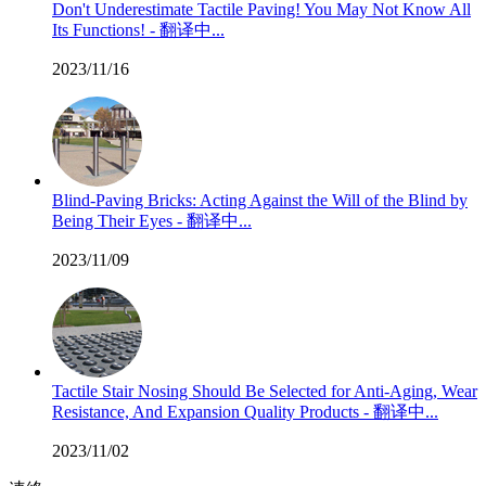
Don't Underestimate Tactile Paving! You May Not Know All
Its Functions! - 翻译中...
2023/11/16
Blind-Paving Bricks: Acting Against the Will of the Blind by
Being Their Eyes - 翻译中...
2023/11/09
Tactile Stair Nosing Should Be Selected for Anti-Aging, Wear
Resistance, And Expansion Quality Products - 翻译中...
2023/11/02