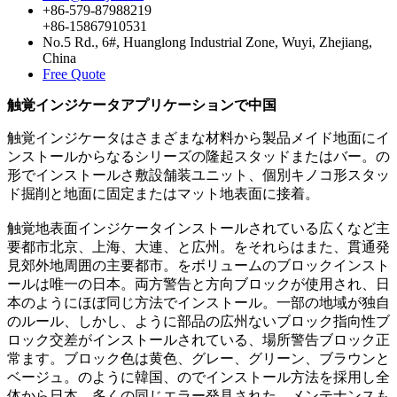
+86-579-87988219
+86-15867910531
No.5 Rd., 6#, Huanglong Industrial Zone, Wuyi, Zhejiang,
China
Free Quote
触覚インジケータアプリケーションで中国
触覚インジケータはさまざまな材料から製品メイド地面にイ
ンストールからなるシリーズの隆起スタッドまたはバー。の
形でインストールさ敷設舗装ユニット、個別キノコ形スタッ
ド掘削と地面に固定またはマット地表面に接着。
触覚地表面インジケータインストールされている広くなど主
要都市北京、上海、大連、と広州。をそれらはまた、貫通発
見郊外地周囲の主要都市。をボリュームのブロックインスト
ールは唯一の日本。両方警告と方向ブロックが使用され、日
本のようにほぼ同じ方法でインストール。一部の地域が独自
のルール、しかし、ように部品の広州ないブロック指向性ブ
ロック交差がインストールされている、場所警告ブロック正
常ます。ブロック色は黄色、グレー、グリーン、ブラウンと
ベージュ。のように韓国、のでインストール方法を採用し全
体から日本、多くの同じエラー発見された。メンテナンスも