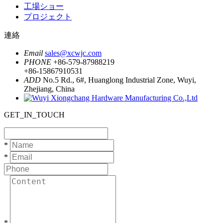
工場ショー
プロジェクト
連絡
Email
sales@xcwjc.com
PHONE
+86-579-87988219
+86-15867910531
ADD
No.5 Rd., 6#, Huanglong Industrial Zone, Wuyi,
Zhejiang, China
GET_IN_TOUCH
*
*
*