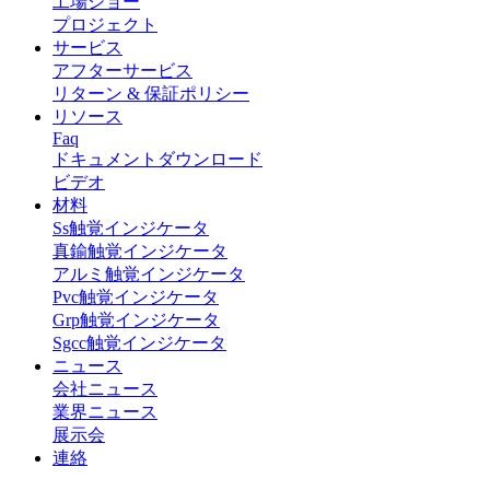
工場ショー
プロジェクト
サービス
アフターサービス
リターン & 保証ポリシー
リソース
Faq
ドキュメントダウンロード
ビデオ
材料
Ss触覚インジケータ
真鍮触覚インジケータ
アルミ触覚インジケータ
Pvc触覚インジケータ
Grp触覚インジケータ
Sgcc触覚インジケータ
ニュース
会社ニュース
業界ニュース
展示会
連絡