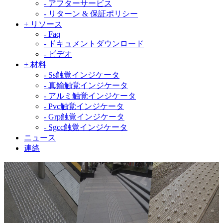
-
アフターサービス
-
リターン & 保証ポリシー
+
リソース
-
Faq
-
ドキュメントダウンロード
-
ビデオ
+
材料
-
Ss触覚インジケータ
-
真鍮触覚インジケータ
-
アルミ触覚インジケータ
-
Pvc触覚インジケータ
-
Grp触覚インジケータ
-
Sgcc触覚インジケータ
ニュース
連絡