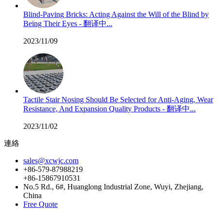
Blind-Paving Bricks: Acting Against the Will of the Blind by
Being Their Eyes - 翻译中...
2023/11/09
Tactile Stair Nosing Should Be Selected for Anti-Aging, Wear
Resistance, And Expansion Quality Products - 翻译中...
2023/11/02
連絡
sales@xcwjc.com
+86-579-87988219
+86-15867910531
No.5 Rd., 6#, Huanglong Industrial Zone, Wuyi, Zhejiang,
China
Free Quote