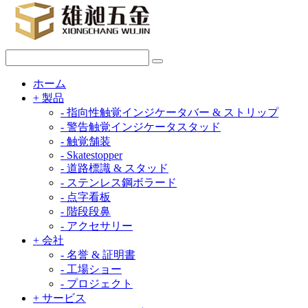
ホーム
+
製品
-
指向性触覚インジケータバー & ストリップ
-
警告触覚インジケータスタッド
-
触覚舗装
-
Skatestopper
-
道路標識 & スタッド
-
ステンレス鋼ボラード
-
点字看板
-
階段段鼻
-
アクセサリー
+
会社
-
名誉 & 証明書
-
工場ショー
-
プロジェクト
+
サービス