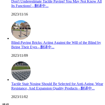
Don't Underestimate Tactile Paving! You May Not Know All
Its Functions! - 翻译中...
2023/11/16
Blind-Paving Bricks: Acting Against the Will of the Blind by
Being Their Eyes - 翻译中...
2023/11/09
Tactile Stair Nosing Should Be Selected for Anti-Aging, Wear
Resistance, And Expansion Quality Products - 翻译中...
2023/11/02
連絡