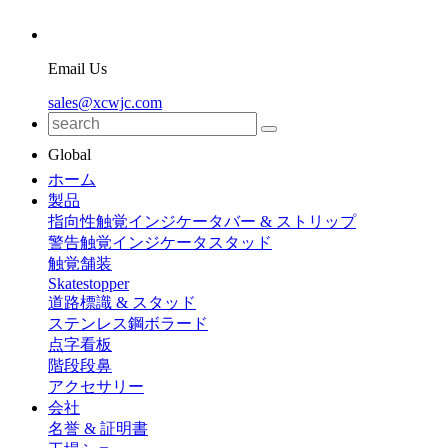
Email Us
sales@xcwjc.com
Global
ホーム
製品
指向性触覚インジケータバー & ストリップ
警告触覚インジケータスタッド
触覚舗装
Skatestopper
道路標識 & スタッド
ステンレス鋼ボラード
点字看板
階段段鼻
アクセサリー
会社
名誉 & 証明書