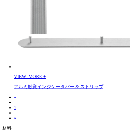
VIEW_MORE
+
アルミ触覚インジケータバー & ストリップ
«
1
»
材料