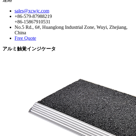
sales@xcwjc.com
+86-579-87988219
+86-15867910531
No.5 Rd., 6#, Huanglong Industrial Zone, Wuyi, Zhejiang,
China
Free Quote
アルミ触覚インジケータ