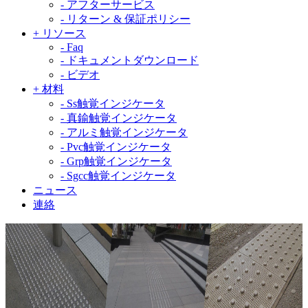
-
アフターサービス
-
リターン & 保証ポリシー
+
リソース
-
Faq
-
ドキュメントダウンロード
-
ビデオ
+
材料
-
Ss触覚インジケータ
-
真鍮触覚インジケータ
-
アルミ触覚インジケータ
-
Pvc触覚インジケータ
-
Grp触覚インジケータ
-
Sgcc触覚インジケータ
ニュース
連絡