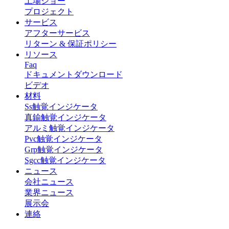
工場ショー
プロジェクト
サービス
アフターサービス
リターン & 保証ポリシー
リソース
Faq
ドキュメントダウンロード
ビデオ
材料
Ss触覚インジケータ
真鍮触覚インジケータ
アルミ触覚インジケータ
Pvc触覚インジケータ
Grp触覚インジケータ
Sgcc触覚インジケータ
ニュース
会社ニュース
業界ニュース
展示会
連絡