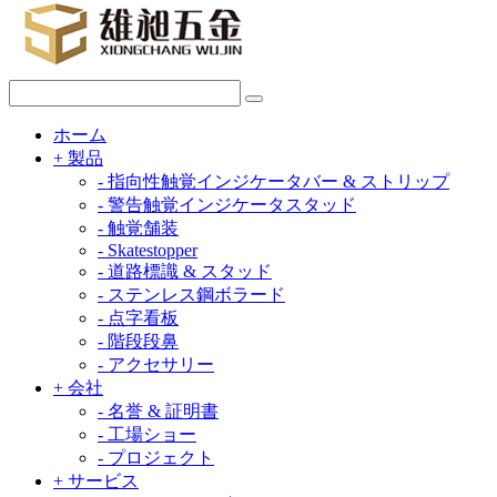
ホーム
+
製品
-
指向性触覚インジケータバー & ストリップ
-
警告触覚インジケータスタッド
-
触覚舗装
-
Skatestopper
-
道路標識 & スタッド
-
ステンレス鋼ボラード
-
点字看板
-
階段段鼻
-
アクセサリー
+
会社
-
名誉 & 証明書
-
工場ショー
-
プロジェクト
+
サービス