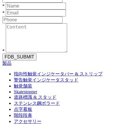
*
*
*
FDB_SUBMIT
製品
指向性触覚インジケータバー & ストリップ
警告触覚インジケータスタッド
触覚舗装
Skatestopper
道路標識 & スタッド
ステンレス鋼ボラード
点字看板
階段段鼻
アクセサリー