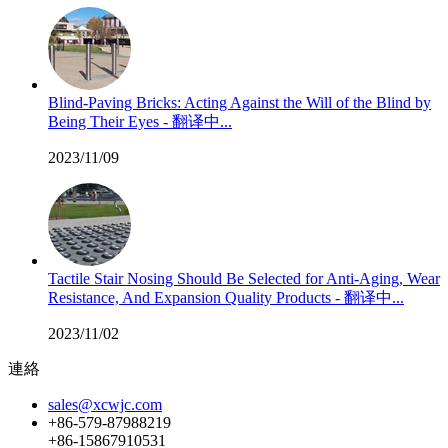
Blind-Paving Bricks: Acting Against the Will of the Blind by
Being Their Eyes - 翻译中...
2023/11/09
Tactile Stair Nosing Should Be Selected for Anti-Aging, Wear
Resistance, And Expansion Quality Products - 翻译中...
2023/11/02
連絡
sales@xcwjc.com
+86-579-87988219
+86-15867910531