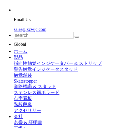
Email Us
sales@xcwjc.com
Global
ホーム
製品
指向性触覚インジケータバー & ストリップ
警告触覚インジケータスタッド
触覚舗装
Skatestopper
道路標識 & スタッド
ステンレス鋼ボラード
点字看板
階段段鼻
アクセサリー
会社
名誉 & 証明書