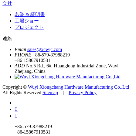
会社
名誉 & 証明書
工場ショー
プロジェクト
連絡
Email
sales@xcwjc.com
PHONE
+86-579-87988219
+86-15867910531
ADD
No.5 Rd., 6#, Huanglong Industrial Zone, Wuyi,
Zhejiang, China
Copyright ©
Wuyi Xiongchang Hardware Manufacturing Co.,Ltd
All Rights Reserved
Sitemap
|
Privacy Policy


+86-579-87988219
+86-15867910531