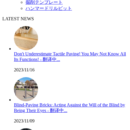
掘削テンプレート
ハンマードリルビット
LATEST NEWS
Don't Underestimate Tactile Paving! You May Not Know All
Its Functions! - 翻译中...
2023/11/16
Blind-Paving Bricks: Acting Against the Will of the Blind by
Being Their Eyes - 翻译中...
2023/11/09