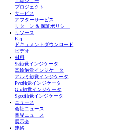
工場ショー
プロジェクト
サービス
アフターサービス
リターン & 保証ポリシー
リソース
Faq
ドキュメントダウンロード
ビデオ
材料
Ss触覚インジケータ
真鍮触覚インジケータ
アルミ触覚インジケータ
Pvc触覚インジケータ
Grp触覚インジケータ
Sgcc触覚インジケータ
ニュース
会社ニュース
業界ニュース
展示会
連絡