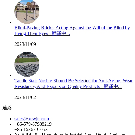
Blind-Paving Bricks: Acting Against the Will of the Blind by
Being Their Eyes - 翻译中...
2023/11/09
Tactile Stair Nosing Should Be Selected for Anti-Aging, Wear
Resistance, And Expansion Quality Products - 翻译中...
2023/11/02
連絡
sales@xcwjc.com
+86-579-87988219
+86-15867910531
No.5 Rd., 6#, Huanglong Industrial Zone, Wuyi, Zhejiang,