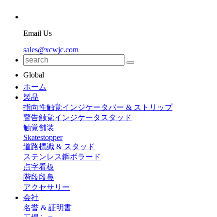
Email Us
sales@xcwjc.com
Global
ホーム
製品
指向性触覚インジケータバー & ストリップ
警告触覚インジケータスタッド
触覚舗装
Skatestopper
道路標識 & スタッド
ステンレス鋼ボラード
点字看板
階段段鼻
アクセサリー
会社
名誉 & 証明書