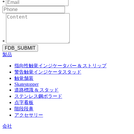
*
*
FDB_SUBMIT
製品
指向性触覚インジケータバー & ストリップ
警告触覚インジケータスタッド
触覚舗装
Skatestopper
道路標識 & スタッド
ステンレス鋼ボラード
点字看板
階段段鼻
アクセサリー
会社