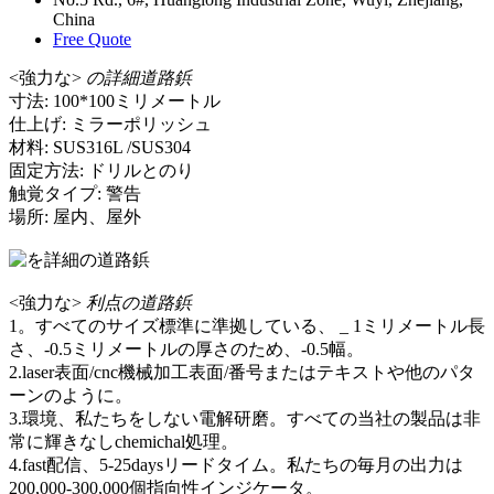
China
Free Quote
<強力な>
の詳細道路鋲
寸法: 100*100ミリメートル
仕上げ: ミラーポリッシュ
材料: SUS316L /SUS304
固定方法: ドリルとのり
触覚タイプ: 警告
場所: 屋内、屋外
<強力な>
利点の道路鋲
1。すべてのサイズ標準に準拠している、 _ 1ミリメートル長
さ、-0.5ミリメートルの厚さのため、-0.5幅。
2.laser表面/cnc機械加工表面/番号またはテキストや他のパタ
ーンのように。
3.環境、私たちをしない電解研磨。すべての当社の製品は非
常に輝きなしchemichal処理。
4.fast配信、5-25daysリードタイム。私たちの毎月の出力は
200,000-300,000個指向性インジケータ。