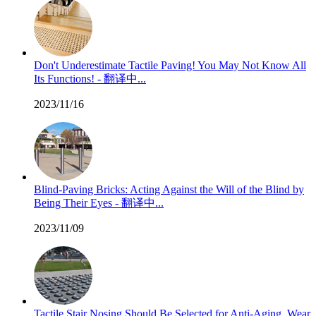
Don't Underestimate Tactile Paving! You May Not Know All
Its Functions! - 翻译中...
2023/11/16
Blind-Paving Bricks: Acting Against the Will of the Blind by
Being Their Eyes - 翻译中...
2023/11/09
Tactile Stair Nosing Should Be Selected for Anti-Aging, Wear