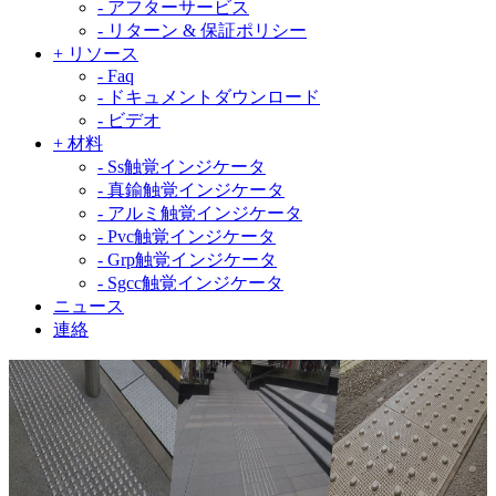
-
アフターサービス
-
リターン & 保証ポリシー
+
リソース
-
Faq
-
ドキュメントダウンロード
-
ビデオ
+
材料
-
Ss触覚インジケータ
-
真鍮触覚インジケータ
-
アルミ触覚インジケータ
-
Pvc触覚インジケータ
-
Grp触覚インジケータ
-
Sgcc触覚インジケータ
ニュース
連絡