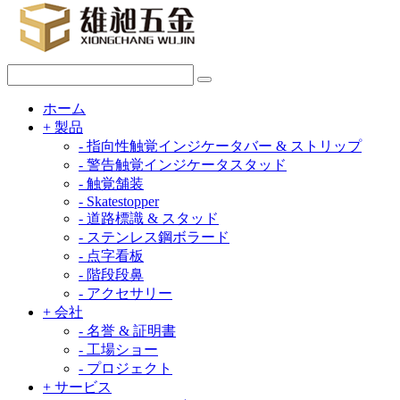
ホーム
+
製品
-
指向性触覚インジケータバー & ストリップ
-
警告触覚インジケータスタッド
-
触覚舗装
-
Skatestopper
-
道路標識 & スタッド
-
ステンレス鋼ボラード
-
点字看板
-
階段段鼻
-
アクセサリー
+
会社
-
名誉 & 証明書
-
工場ショー
-
プロジェクト
+
サービス