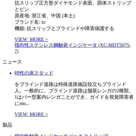
抗スリップ正方形ダイヤモンド表面、固体ストリップ
とピン
原産地: 浙江省、中国 (本土)
ブランド名: xc
機能: 抗スリップとブラインドや障害保護する
VIEW_MORE >
指向性ステンレス鋼触覚インジケータ (XC-MDT5075-
7)
ニュース
特性の床スタッド
をブラインド道路は特殊道路施設役立ちブラインド
人。一般的に、ブラインド道路は舗装レンガの2種類、
1はバー型案内レンガことができ、ガイドを視覚障害者
にmo...
VIEW_MORE >
製品