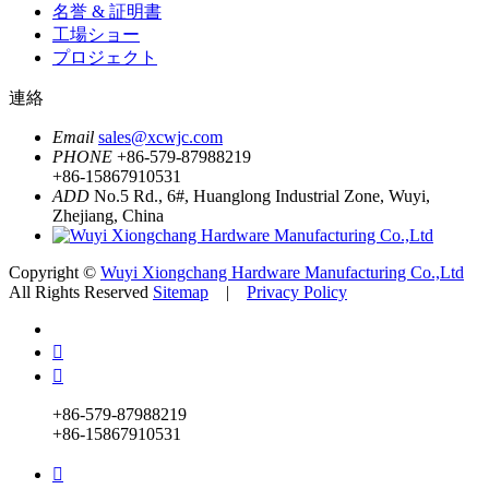
名誉 & 証明書
工場ショー
プロジェクト
連絡
Email
sales@xcwjc.com
PHONE
+86-579-87988219
+86-15867910531
ADD
No.5 Rd., 6#, Huanglong Industrial Zone, Wuyi,
Zhejiang, China
Copyright ©
Wuyi Xiongchang Hardware Manufacturing Co.,Ltd
All Rights Reserved
Sitemap
|
Privacy Policy


+86-579-87988219
+86-15867910531
