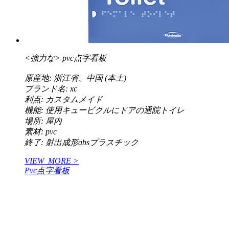
<強力な>
pvc点字看板
原産地: 浙江省、中国 (本土)
ブランド名: xc
利点: カスタムメイド
機能: 使用キュービクルにドアの通院トイレ
場所: 屋内
素材: pvc
終了: 射出成形absプラスチック
VIEW_MORE >
Pvc点字看板