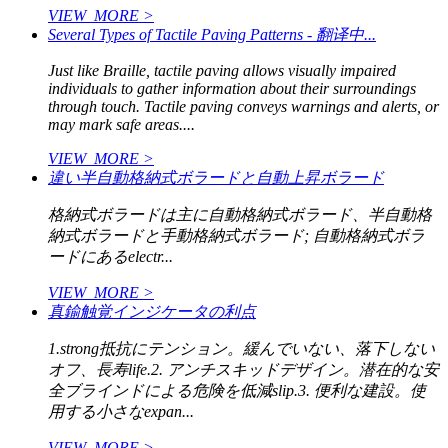
VIEW_MORE >
Several Types of Tactile Paving Patterns - 翻译中...
Just like Braille, tactile paving allows visually impaired
individuals to gather information about their surroundings
through touch. Tactile paving conveys warnings and alerts, or
may mark safe areas....
VIEW_MORE >
違い半自動格納式ボラードと自動上昇ボラード
格納式ボラードは主に自動格納式ボラード、半自動格
納式ボラードと手動格納式ボラード; 自動格納式ボラ
ードにあるelectr...
VIEW_MORE >
真鍮触覚インジケータの利点
1.strong抵抗にテンション。緩んでいない、落下しない
オフ、長寿life.2. アンチスキッドデザイン。潜在的な安
全ブラインドによる危険を低減slip.3. 便利な建設。使
用する小さなexpan...
VIEW_MORE >