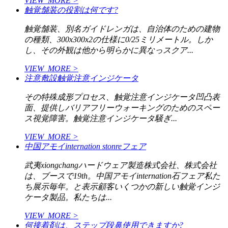
VIEW_MORE >
触覚舗装の役割は何です?
触覚舗装、別名ガイドレンガは、自治体のための建物
の種類、300x300x2の仕様に0/25ミリメートル。しか
し、その外観は他から明らかに異なっスクア...
VIEW_MORE >
注意敷設触覚注意インジケータ
その特殊成形プロセス、触覚注意インジケータ凹凸表
面、提供しバリアフリーウォーキングのためのスペー
ス視覚障害。触覚注意インジケータ騒ぎ...
VIEW_MORE >
中国アモイinternation stonreフェア
武夷xiongchangハードウェア製造株式会社、株式会社
は、ブースで19th。中国アモイinternation石フェア私た
ち展示毎年。と表示顧客いくつかの新しい触覚インジ
ケータ製品。私たちは...
VIEW_MORE >
何接着剤は、ステップ段鼻使用できますか?