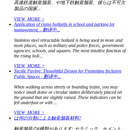
高速鉄道触覚舗装、や地下鉄触覚舗装、彼らは不可欠
製品の国家...
VIEW_MORE >
Application of rising bollards in school and parking lot
management. - 翻译中...
Stainless steel retractable bollard is being used in more and
more places, such as military and police forces, government
agencies, schools, and squares. The most intuitive function of
the rising boll...
VIEW_MORE >
Tactile Paving: Thoughtful Design for Promoting Inclusive
Public Spaces - 翻译中...
When walking across streets or boarding trains, you may
notice small dome or circular stakes deliberately placed on
the ground that are slightly raised. These indicators can be
felt underfoot or with ...
VIEW_MORE >
は何の分類による触覚舗装材料?
触覚舗装の4種類があります: セラミック、セメント、