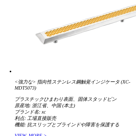
<強力な>
指向性ステンレス鋼触覚インジケータ (XC-
MDT5073)
プラスチックひまわり表面、固体スタッドピン
原産地: 浙江省、中国 (本土)
ブランド名: xc
利点: 工場直接販売
機能: 抗スリップとブラインドや障害を保護する
VIEW_MORE >