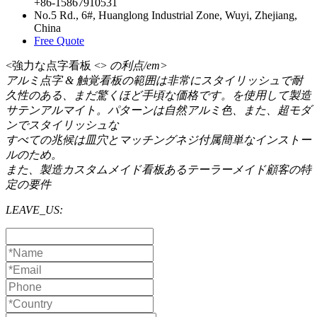
+86-15867910531
No.5 Rd., 6#, Huanglong Industrial Zone, Wuyi, Zhejiang,
China
Free Quote
<強力な点字看板 <>
の利点/em>
アルミ点字 & 触覚看板の範囲は非常にスタイリッシュで耐
久性のある、まだ驚くほど手頃な価格です。を使用して製造
サテンアルマイト。パターンは自然アルミ色、また、超モダ
ンでスタイリッシュな
すべての兆候は皿穴とマッチングネジ付属簡単なインストー
ルのため。
また、製造カスタムメイド看板あるテーラーメイド顧客の特
定の要件
LEAVE_US: