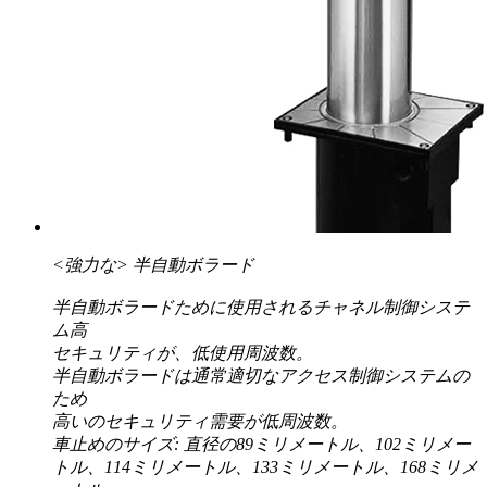
<強力な>
半自動ボラード
半自動ボラードために使用されるチャネル制御システ
ム高
セキュリティが、低使用周波数。
半自動ボラードは通常適切なアクセス制御システムの
ため
高いのセキュリティ需要が低周波数。
車止めのサイズ: 直径の89ミリメートル、102ミリメー
トル、114ミリメートル、133ミリメートル、168ミリメ