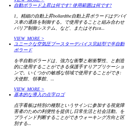
自動ボラード上昇は何です? 使用範囲は何です?
1。精細の自動上昇bollardthe自動上昇ボラードはデバイ
ス車の通路を制御する。で使用することと組み合わせ
バリア制御システム、など、またはそれca...
VIEW_MORE >
ユニークな空気圧ブースターデバイス完結型で半自動
ボラード
を半自動ボラードは、強力な衝撃と耐衝撃性、と創造
的に使用することができる保護手すりアプリケーショ
ンで。いくつかの敏感な領域で使用することができ:
大使館、領事館、...
VIEW_MORE >
基本的な導入の点字ロゴ
点字看板は特別の種類というサインに参加する視覚障
害者のための利便性を提供し日常生活と社会活動。を
ブラインド判断することができウォーキング方向と区
別する...