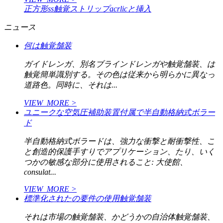
正方形ss触覚ストリップacrlicと挿入
ニュース
何は触覚舗装
ガイドレンガ、別名ブラインドレンガや触覚舗装、は
触覚簡単識別する。その色は従来から明らかに異なっ
道路色。同時に、それは...
VIEW_MORE >
ユニークな空気圧補助装置付属で半自動格納式ボラー
ド
半自動格納式ボラードは、強力な衝撃と耐衝撃性、こ
と創造的保護手すりでアプリケーション、たり、いく
つかの敏感な部分に使用されること: 大使館、
consulat...
VIEW_MORE >
標準化されたの要件の使用触覚舗装
それは市場の触覚舗装、かどうかの自治体触覚舗装、