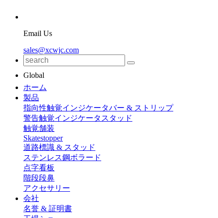
Email Us
sales@xcwjc.com
Global
ホーム
製品
指向性触覚インジケータバー & ストリップ
警告触覚インジケータスタッド
触覚舗装
Skatestopper
道路標識 & スタッド
ステンレス鋼ボラード
点字看板
階段段鼻
アクセサリー
会社
名誉 & 証明書