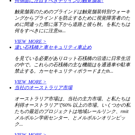
何側面に注目すべきデザインの触覚舗装?
触覚舗装のためのブラインドは触覚舗装特別ウォーキ
ングからブラインドを防止するために視覚障害者のた
めに間違った際に落下から道路と彼ら秋。を私たちは
何をすべきにに注意su...
VIEW_MORE >
違い石桟橋と車セキュリティ車止め
を見ている必要がありロット石桟橋の沿道に日常生活
の中で。これらの石桟橋の主な機能はを通過車や駐車
禁止する。カーセキュリティボラードまたth...
VIEW_MORE >
当社のオーストラリア市場
オーストラリア市場は、当社の主力市場。と私たちは
利得オーストラリアで60% 以上の市場。いくつかの私
たちの最近のプロジェクトは地域レールリンク、rmit
メルボルン学術センター、とメルボルンオリンピッ
ク...
VIEW_MORE >