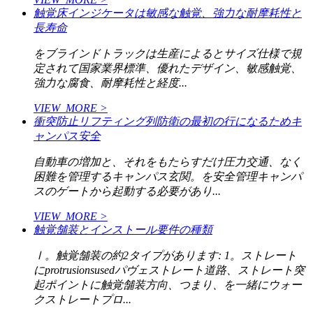
触覚床インジケータは敏感な触覚、強力な耐摩耗性と
長寿命
をブラインドトラックは生産によるとサイズ仕様で規
定されて国家業界標準、優れたデザイン、敏感触覚、
強力な腐食、耐摩耗性と経度...
VIEW_MORE >
衝突防止リフティング列防衛の最初の行になるためキ
ャンパス安全
自動車の増加と、それをもたらすだけ圧力交通、なく
困難を管理するキャンパス玄関。を安全管理キャンパ
スのゲートから起動する必要があり...
VIEW_MORE >
触覚舗装とインストール要件の種類
Ⅰ。触覚舗装の約2タイプがあります: 1。ストレート
にprotrusionsusedパヴェストレート道路、ストレート突
起ポイントに触覚舗装方向、つまり、を一緒にウォー
クストレートプロ...