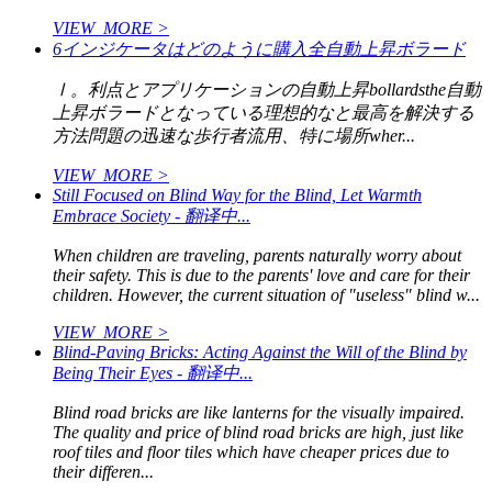
VIEW_MORE >
6インジケータはどのように購入全自動上昇ボラード
Ⅰ。利点とアプリケーションの自動上昇bollardsthe自動
上昇ボラードとなっている理想的なと最高を解決する
方法問題の迅速な歩行者流用、特に場所wher...
VIEW_MORE >
Still Focused on Blind Way for the Blind, Let Warmth
Embrace Society - 翻译中...
When children are traveling, parents naturally worry about
their safety. This is due to the parents' love and care for their
children. However, the current situation of "useless" blind w...
VIEW_MORE >
Blind-Paving Bricks: Acting Against the Will of the Blind by
Being Their Eyes - 翻译中...
Blind road bricks are like lanterns for the visually impaired.
The quality and price of blind road bricks are high, just like
roof tiles and floor tiles which have cheaper prices due to
their differen...