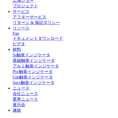
工場ショー
プロジェクト
サービス
アフターサービス
リターン & 保証ポリシー
リソース
Faq
ドキュメントダウンロード
ビデオ
材料
Ss触覚インジケータ
真鍮触覚インジケータ
アルミ触覚インジケータ
Pvc触覚インジケータ
Grp触覚インジケータ
Sgcc触覚インジケータ
ニュース
会社ニュース
業界ニュース
展示会
連絡