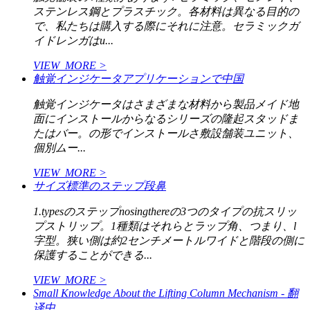
ステンレス鋼とプラスチック。各材料は異なる目的の
で、私たちは購入する際にそれに注意。セラミックガ
イドレンガはu...
VIEW_MORE >
触覚インジケータアプリケーションで中国
触覚インジケータはさまざまな材料から製品メイド地
面にインストールからなるシリーズの隆起スタッドま
たはバー。の形でインストールさ敷設舗装ユニット、
個別ムー...
VIEW_MORE >
サイズ標準のステップ段鼻
1.typesのステップnosingthereの3つのタイプの抗スリッ
プストリップ。1種類はそれらとラップ角、つまり、l
字型。狭い側は約2センチメートルワイドと階段の側に
保護することができる...
VIEW_MORE >
Small Knowledge About the Lifting Column Mechanism - 翻
译中...