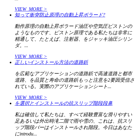
VIEW_MORE >
知って衝突防止原理の自動上昇ボラード?
動作原理の自動上昇ボラード油圧や空気圧ピストンの
ようなものです、ピストン原理である私たちは非常に
精通して、たとえば、注射器、をジャッキ油圧シリン
ダ。...
VIEW_MORE >
正しいインストール方法の道路鋲
を広範なアプリケーションの道路鋲で高速道路と都市
道路、を品質と寿命の道路鋲もっと注意を2要因受信さ
れている。実際のアプリケーションシート...
VIEW_MORE >
を選択とインストールの抗スリップ階段段鼻
私は確信して私たちは、すべて経験豊富な滑りやすい
足あるいは外出時滝二階で雨や雪の、これは、抗スリ
ップ階段バーはインストールされ階段。今日はあなた
にintrodu...