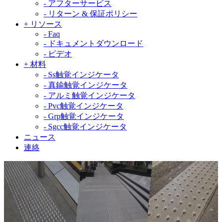
-
アフターサービス
-
リターン & 保証ポリシー
+
リソース
-
Faq
-
ドキュメントダウンロード
-
ビデオ
+
材料
-
Ss触覚インジケータ
-
真鍮触覚インジケータ
-
アルミ触覚インジケータ
-
Pvc触覚インジケータ
-
Grp触覚インジケータ
-
Sgcc触覚インジケータ
ニュース
連絡