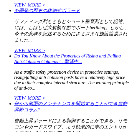
VIEW_MORE >
を開発の歴史の格納式ボラード
リフティング列もともとショート垂直列として記述、
には、しばしば大規模な船でポートberthing。しかし、
今その意味を記述するためにさまざまな施設拡張され
ました...
VIEW_MORE >
Do You Know About the Properties of Rising and Falling
Anti-Collision Columns? - 翻译中...
As a traffic safety protection device in protective settings,
rising/falling anti-collision posts have a relatively high price
due to their complex internal structure. The working principle
of anti-co...
VIEW_MORE >
何から側面のメンテナンスを開始することができ自動
昇降コラム?
自動上昇ボラードによる制御することができる、リモ
コンやカードスワイプ、よう効果的に車のエントリか