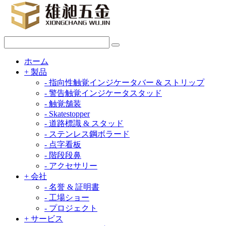
ホーム
+
製品
-
指向性触覚インジケータバー & ストリップ
-
警告触覚インジケータスタッド
-
触覚舗装
-
Skatestopper
-
道路標識 & スタッド
-
ステンレス鋼ボラード
-
点字看板
-
階段段鼻
-
アクセサリー
+
会社
-
名誉 & 証明書
-
工場ショー
-
プロジェクト
+
サービス