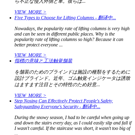
ら不正な侵入外側と車。彼らは...
VIEW_MORE >
Five Types to Choose for Lifting Columns - 翻译中...
Nowadays, the popularity rate of lifting columns is very high
and can be seen in different public places. Why is the
popularity rate of lifting columns so high? Because it can
better protect everyone ...
VIEW_MORE >
指標の意味と工法触覚舗装
を舗装のためのブラインドは施設の種類をするために
設計ブラインド。近年、ゴム触覚インジケータは誘致
はますます注目とその特性のため好意...
VIEW_MORE >
Step Nosing Can Effectively Protect People's Safety,
Safeguarding Everyone's Security - 翻译中...
During the snowy season, I had to be careful when going up
and down the stairs every day, as I could easily slip and fall if
I wasn't careful. If the staircase was short, it wasn't too big of
...