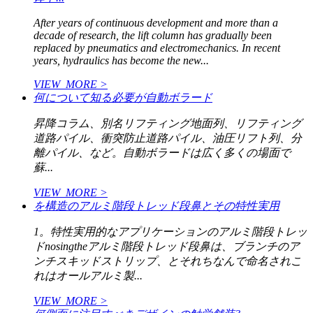
After years of continuous development and more than a
decade of research, the lift column has gradually been
replaced by pneumatics and electromechanics. In recent
years, hydraulics has become the new...
VIEW_MORE >
何について知る必要が自動ボラード
昇降コラム、別名リフティング地面列、リフティング
道路パイル、衝突防止道路パイル、油圧リフト列、分
離パイル、など。自動ボラードは広く多くの場面で
蘇...
VIEW_MORE >
を構造のアルミ階段トレッド段鼻とその特性実用
1。特性実用的なアプリケーションのアルミ階段トレッ
ドnosingtheアルミ階段トレッド段鼻は、ブランチのア
ンチスキッドストリップ、とそれちなんで命名されこ
れはオールアルミ製...
VIEW_MORE >