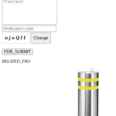
njoQlI
Change
FDB_SUBMIT
RELATED_PRO