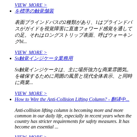
VIEW_MORE >
を標準の触覚舗装
表面ブラインドパスの2種類があり、1はブラインドパ
スがガイドを視覚障害に直進フォワード感覚を通して
の足。それはロングストリップ表面、呼ばウォーキン
グbl...
VIEW_MORE >
Ss触覚インジケータ業務用
Ss触覚インジケータは、主に場所強力な商業雰囲気。
を確保するために周囲の風景と現代全体表示、と同時
に商業...
VIEW_MORE >
How to Wire the Anti-Collision Lifting Column? - 翻译中...
Anti-collision lifting column is becoming more and more
common in our daily life, especially in recent years when the
country has stricter requirements for safety measures. It has
become an essential ...