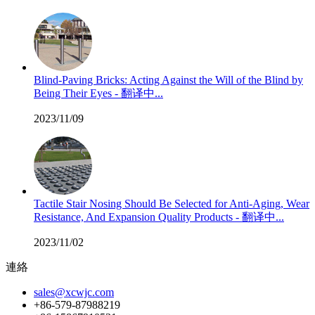
Blind-Paving Bricks: Acting Against the Will of the Blind by
Being Their Eyes - 翻译中...
2023/11/09
Tactile Stair Nosing Should Be Selected for Anti-Aging, Wear
Resistance, And Expansion Quality Products - 翻译中...
2023/11/02
連絡
sales@xcwjc.com
+86-579-87988219