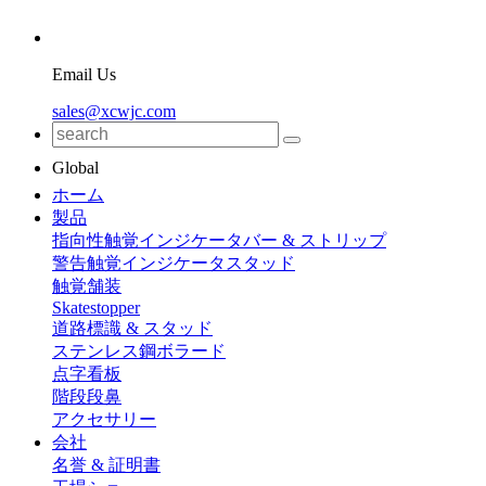
Email Us
sales@xcwjc.com
Global
ホーム
製品
指向性触覚インジケータバー & ストリップ
警告触覚インジケータスタッド
触覚舗装
Skatestopper
道路標識 & スタッド
ステンレス鋼ボラード
点字看板
階段段鼻
アクセサリー
会社
名誉 & 証明書