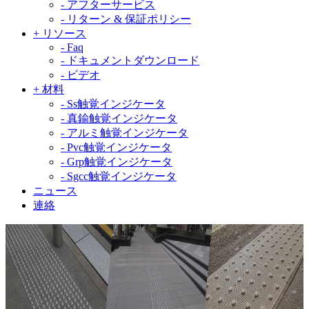
-
アフターサービス
-
リターン & 保証ポリシー
+
リソース
-
Faq
-
ドキュメントダウンロード
-
ビデオ
+
材料
-
Ss触覚インジケータ
-
真鍮触覚インジケータ
-
アルミ触覚インジケータ
-
Pvc触覚インジケータ
-
Grp触覚インジケータ
-
Sgcc触覚インジケータ
ニュース
連絡