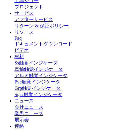
工場ショー
プロジェクト
サービス
アフターサービス
リターン & 保証ポリシー
リソース
Faq
ドキュメントダウンロード
ビデオ
材料
Ss触覚インジケータ
真鍮触覚インジケータ
アルミ触覚インジケータ
Pvc触覚インジケータ
Grp触覚インジケータ
Sgcc触覚インジケータ
ニュース
会社ニュース
業界ニュース
展示会
連絡