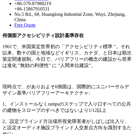
+86-579-87988219
+86-15867910531
No.5 Rd., 6#, Huanglong Industrial Zone, Wuyi, Zhejiang,
China
Free Quote
何側面アクセシビリティ設計基準存在
1961で、米国策定世界初の「アクセシビリティ標準 "。それ
以来、数十の国と地域などイギリス、カナダ、と日本は順次
策定関連規制。今日で、バリアフリーの概念の建設から世界
は進化 "無効の利便性" に "人間本位建設"。
現時点で、がありおよそ6側面は、国際的にユニバーサルデ
ザイン基準バリアフリーアーキテクチャ:
1。インストールなくrampsのステップで入り口すべての公共
の建物をスロープのすべきではないより1/12以上
2。設定ブラインド方法場所視覚障害者がしばしば出入り、
と設定オーディオ施設ブラインド人交差点方向を識別するた
めに;