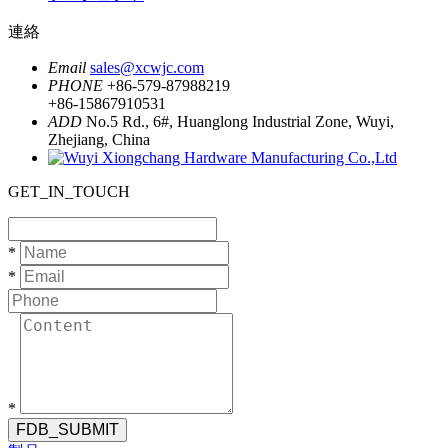
連絡
Email
sales@xcwjc.com
PHONE
+86-579-87988219
+86-15867910531
ADD
No.5 Rd., 6#, Huanglong Industrial Zone, Wuyi,
Zhejiang, China
GET_IN_TOUCH
*
*
*
FDB_SUBMIT