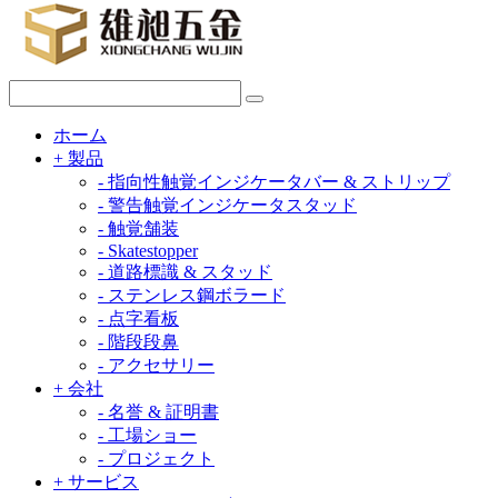
ホーム
+
製品
-
指向性触覚インジケータバー & ストリップ
-
警告触覚インジケータスタッド
-
触覚舗装
-
Skatestopper
-
道路標識 & スタッド
-
ステンレス鋼ボラード
-
点字看板
-
階段段鼻
-
アクセサリー
+
会社
-
名誉 & 証明書
-
工場ショー
-
プロジェクト
+
サービス