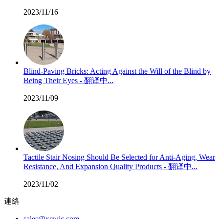
2023/11/16
Blind-Paving Bricks: Acting Against the Will of the Blind by
Being Their Eyes - 翻译中...
2023/11/09
Tactile Stair Nosing Should Be Selected for Anti-Aging, Wear
Resistance, And Expansion Quality Products - 翻译中...
2023/11/02
連絡
sales@xcwjc.com