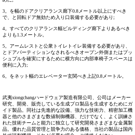
3。を幅のドアクリアランス廊下0.8メートル以上にすべき
で、と回転ドア無効ため入り口装備する必要があり;
4。すべてのクリアランス幅ビルディング廊下よりあるべき
よりも1.3メートル。
5。アームレストと公衆トイレトイレ装備する必要があり、
とドアパーティションなされるべきオープン外側またはプッ
シュプルを確実にするために横方向に内部車椅子スペースは
便利に入力;
6。をネット幅のエレベーター玄関べき上記0.8メートル。
武夷xiongchangハードウェア製造有限公司、公司はメーカー
研究、開発、販売している生成プロ製品を生成するためにガ
イド製品。同社は先進的な設備、強力な技術力、精密加工機
器と他のさまざまな数値制御機器、だけでなく、よく訓練さ
れた技術チームと能力に独立して研究開発さまざまな金属製
品。優れた品質管理と競争力のある価格、当社の製品は国内