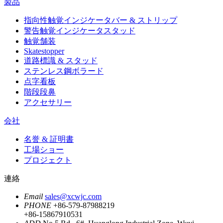
製品
指向性触覚インジケータバー & ストリップ
警告触覚インジケータスタッド
触覚舗装
Skatestopper
道路標識 & スタッド
ステンレス鋼ボラード
点字看板
階段段鼻
アクセサリー
会社
名誉 & 証明書
工場ショー
プロジェクト
連絡
Email
sales@xcwjc.com
PHONE
+86-579-87988219
+86-15867910531