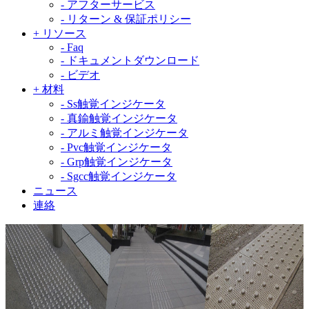
-
アフターサービス
-
リターン & 保証ポリシー
+
リソース
-
Faq
-
ドキュメントダウンロード
-
ビデオ
+
材料
-
Ss触覚インジケータ
-
真鍮触覚インジケータ
-
アルミ触覚インジケータ
-
Pvc触覚インジケータ
-
Grp触覚インジケータ
-
Sgcc触覚インジケータ
ニュース
連絡