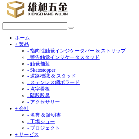
ホーム
+
製品
-
指向性触覚インジケータバー & ストリップ
-
警告触覚インジケータスタッド
-
触覚舗装
-
Skatestopper
-
道路標識 & スタッド
-
ステンレス鋼ボラード
-
点字看板
-
階段段鼻
-
アクセサリー
+
会社
-
名誉 & 証明書
-
工場ショー
-
プロジェクト
+
サービス