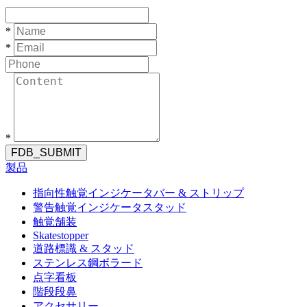
*
*
*
FDB_SUBMIT
製品
指向性触覚インジケータバー & ストリップ
警告触覚インジケータスタッド
触覚舗装
Skatestopper
道路標識 & スタッド
ステンレス鋼ボラード
点字看板
階段段鼻
アクセサリー