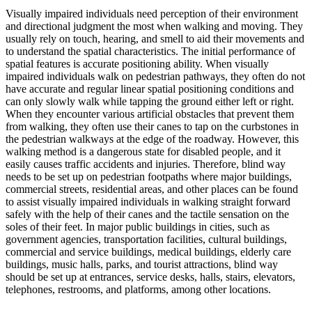
Visually impaired individuals need perception of their environment
and directional judgment the most when walking and moving. They
usually rely on touch, hearing, and smell to aid their movements and
to understand the spatial characteristics. The initial performance of
spatial features is accurate positioning ability. When visually
impaired individuals walk on pedestrian pathways, they often do not
have accurate and regular linear spatial positioning conditions and
can only slowly walk while tapping the ground either left or right.
When they encounter various artificial obstacles that prevent them
from walking, they often use their canes to tap on the curbstones in
the pedestrian walkways at the edge of the roadway. However, this
walking method is a dangerous state for disabled people, and it
easily causes traffic accidents and injuries. Therefore, blind way
needs to be set up on pedestrian footpaths where major buildings,
commercial streets, residential areas, and other places can be found
to assist visually impaired individuals in walking straight forward
safely with the help of their canes and the tactile sensation on the
soles of their feet. In major public buildings in cities, such as
government agencies, transportation facilities, cultural buildings,
commercial and service buildings, medical buildings, elderly care
buildings, music halls, parks, and tourist attractions, blind way
should be set up at entrances, service desks, halls, stairs, elevators,
telephones, restrooms, and platforms, among other locations.