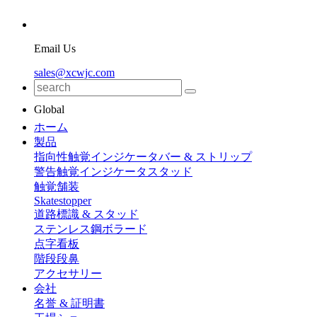
Email Us
sales@xcwjc.com
Global
ホーム
製品
指向性触覚インジケータバー & ストリップ
警告触覚インジケータスタッド
触覚舗装
Skatestopper
道路標識 & スタッド
ステンレス鋼ボラード
点字看板
階段段鼻
アクセサリー
会社
名誉 & 証明書