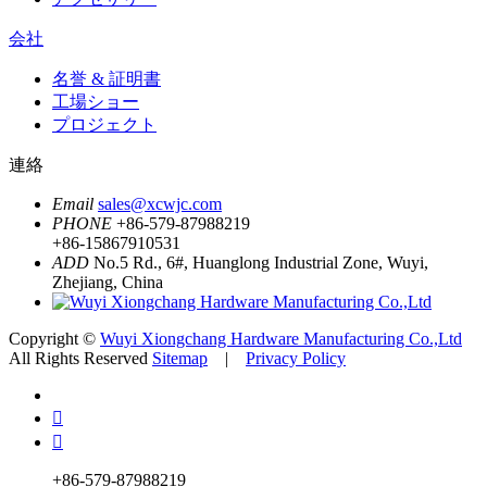
会社
名誉 & 証明書
工場ショー
プロジェクト
連絡
Email
sales@xcwjc.com
PHONE
+86-579-87988219
+86-15867910531
ADD
No.5 Rd., 6#, Huanglong Industrial Zone, Wuyi,
Zhejiang, China
Copyright ©
Wuyi Xiongchang Hardware Manufacturing Co.,Ltd
All Rights Reserved
Sitemap
|
Privacy Policy


+86-579-87988219