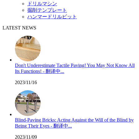
ドリルマシン
掘削テンプレート
ハンマードリルビット
LATEST NEWS
Don't Underestimate Tactile Paving! You May Not Know All
Its Functions! - 翻译中...
2023/11/16
Blind-Paving Bricks: Acting Against the Will of the Blind by
Being Their Eyes - 翻译中...
2023/11/09