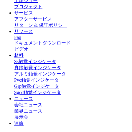
工場ショー
プロジェクト
サービス
アフターサービス
リターン & 保証ポリシー
リソース
Faq
ドキュメントダウンロード
ビデオ
材料
Ss触覚インジケータ
真鍮触覚インジケータ
アルミ触覚インジケータ
Pvc触覚インジケータ
Grp触覚インジケータ
Sgcc触覚インジケータ
ニュース
会社ニュース
業界ニュース
展示会
連絡