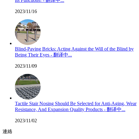
Its Functions! - 翻译中...
2023/11/16
Blind-Paving Bricks: Acting Against the Will of the Blind by
Being Their Eyes - 翻译中...
2023/11/09
Tactile Stair Nosing Should Be Selected for Anti-Aging, Wear
Resistance, And Expansion Quality Products - 翻译中...
2023/11/02
連絡