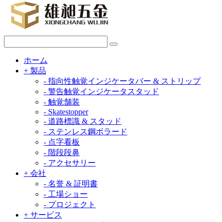
ホーム
+
製品
-
指向性触覚インジケータバー & ストリップ
-
警告触覚インジケータスタッド
-
触覚舗装
-
Skatestopper
-
道路標識 & スタッド
-
ステンレス鋼ボラード
-
点字看板
-
階段段鼻
-
アクセサリー
+
会社
-
名誉 & 証明書
-
工場ショー
-
プロジェクト
+
サービス