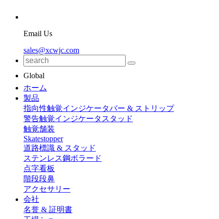
Email Us
sales@xcwjc.com
Global
ホーム
製品
指向性触覚インジケータバー & ストリップ
警告触覚インジケータスタッド
触覚舗装
Skatestopper
道路標識 & スタッド
ステンレス鋼ボラード
点字看板
階段段鼻
アクセサリー
会社
名誉 & 証明書