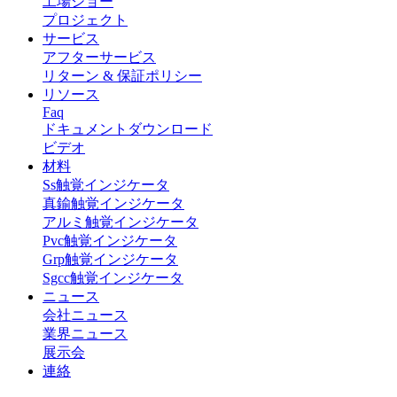
工場ショー
プロジェクト
サービス
アフターサービス
リターン & 保証ポリシー
リソース
Faq
ドキュメントダウンロード
ビデオ
材料
Ss触覚インジケータ
真鍮触覚インジケータ
アルミ触覚インジケータ
Pvc触覚インジケータ
Grp触覚インジケータ
Sgcc触覚インジケータ
ニュース
会社ニュース
業界ニュース
展示会
連絡