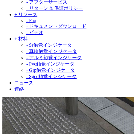
-
アフターサービス
-
リターン & 保証ポリシー
+
リソース
-
Faq
-
ドキュメントダウンロード
-
ビデオ
+
材料
-
Ss触覚インジケータ
-
真鍮触覚インジケータ
-
アルミ触覚インジケータ
-
Pvc触覚インジケータ
-
Grp触覚インジケータ
-
Sgcc触覚インジケータ
ニュース
連絡