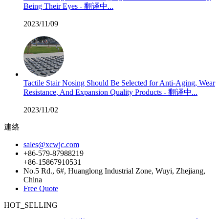
Being Their Eyes - 翻译中...
2023/11/09
Tactile Stair Nosing Should Be Selected for Anti-Aging, Wear
Resistance, And Expansion Quality Products - 翻译中...
2023/11/02
連絡
sales@xcwjc.com
+86-579-87988219
+86-15867910531
No.5 Rd., 6#, Huanglong Industrial Zone, Wuyi, Zhejiang,
China
Free Quote
HOT_SELLING