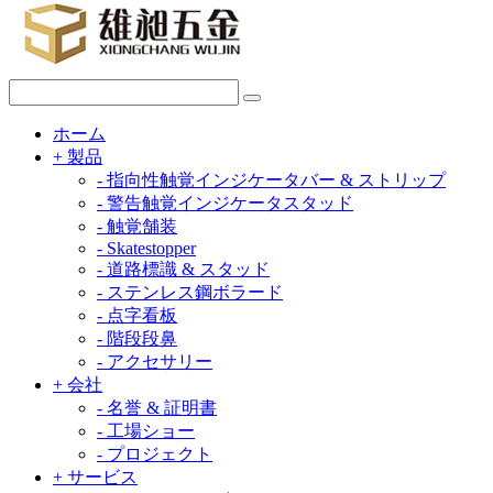
ホーム
+
製品
-
指向性触覚インジケータバー & ストリップ
-
警告触覚インジケータスタッド
-
触覚舗装
-
Skatestopper
-
道路標識 & スタッド
-
ステンレス鋼ボラード
-
点字看板
-
階段段鼻
-
アクセサリー
+
会社
-
名誉 & 証明書
-
工場ショー
-
プロジェクト
+
サービス