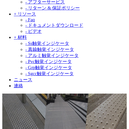
-
アフターサービス
-
リターン & 保証ポリシー
+
リソース
-
Faq
-
ドキュメントダウンロード
-
ビデオ
+
材料
-
Ss触覚インジケータ
-
真鍮触覚インジケータ
-
アルミ触覚インジケータ
-
Pvc触覚インジケータ
-
Grp触覚インジケータ
-
Sgcc触覚インジケータ
ニュース
連絡