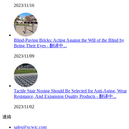
2023/11/16
Blind-Paving Bricks: Acting Against the Will of the Blind by
Being Their Eyes - 翻译中...
2023/11/09
Tactile Stair Nosing Should Be Selected for Anti-Aging, Wear
Resistance, And Expansion Quality Products - 翻译中...
2023/11/02
連絡
sales@xcwjc.com