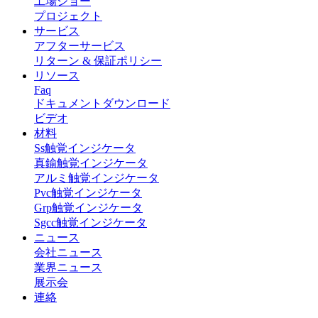
工場ショー
プロジェクト
サービス
アフターサービス
リターン & 保証ポリシー
リソース
Faq
ドキュメントダウンロード
ビデオ
材料
Ss触覚インジケータ
真鍮触覚インジケータ
アルミ触覚インジケータ
Pvc触覚インジケータ
Grp触覚インジケータ
Sgcc触覚インジケータ
ニュース
会社ニュース
業界ニュース
展示会
連絡