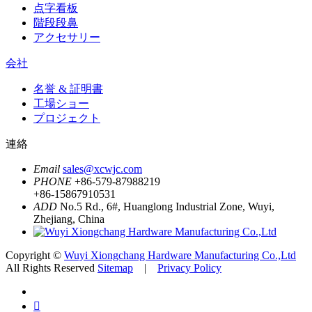
点字看板
階段段鼻
アクセサリー
会社
名誉 & 証明書
工場ショー
プロジェクト
連絡
Email
sales@xcwjc.com
PHONE
+86-579-87988219
+86-15867910531
ADD
No.5 Rd., 6#, Huanglong Industrial Zone, Wuyi,
Zhejiang, China
Copyright ©
Wuyi Xiongchang Hardware Manufacturing Co.,Ltd
All Rights Reserved
Sitemap
|
Privacy Policy
