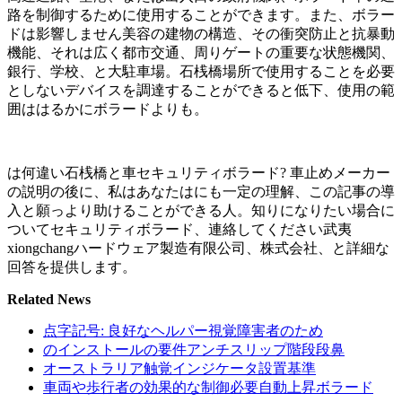
路を制御するために使用することができます。また、ボラー
ドは影響しません美容の建物の構造、その衝突防止と抗暴動
機能、それは広く都市交通、周りゲートの重要な状態機関、
銀行、学校、と大駐車場。石桟橋場所で使用することを必要
としないデバイスを調達することができると低下、使用の範
囲ははるかにボラードよりも。
は何違い石桟橋と車セキュリティボラード? 車止めメーカー
の説明の後に、私はあなたはにも一定の理解、この記事の導
入と願っより助けることができる人。知りになりたい場合に
ついてセキュリティボラード、連絡してください武夷
xiongchangハードウェア製造有限公司、株式会社、と詳細な
回答を提供します。
Related News
点字記号: 良好なヘルパー視覚障害者のため
のインストールの要件アンチスリップ階段段鼻
オーストラリア触覚インジケータ設置基準
車両や歩行者の効果的な制御必要自動上昇ボラード