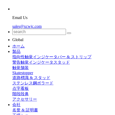
Email Us
sales@xcwjc.com
Global
ホーム
製品
指向性触覚インジケータバー & ストリップ
警告触覚インジケータスタッド
触覚舗装
Skatestopper
道路標識 & スタッド
ステンレス鋼ボラード
点字看板
階段段鼻
アクセサリー
会社
名誉 & 証明書