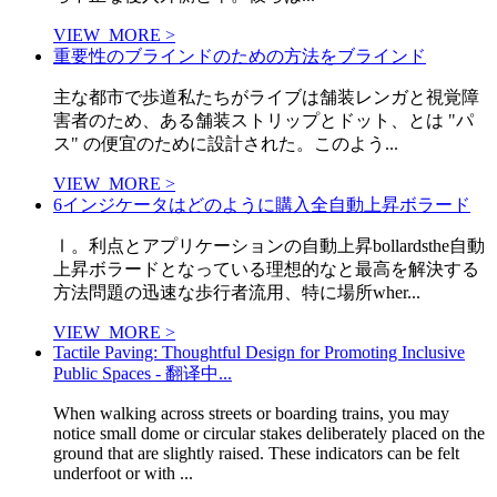
VIEW_MORE >
重要性のブラインドのための方法をブラインド
主な都市で歩道私たちがライブは舗装レンガと視覚障
害者のため、ある舗装ストリップとドット、とは "パ
ス" の便宜のために設計された。このよう...
VIEW_MORE >
6インジケータはどのように購入全自動上昇ボラード
Ⅰ。利点とアプリケーションの自動上昇bollardsthe自動
上昇ボラードとなっている理想的なと最高を解決する
方法問題の迅速な歩行者流用、特に場所wher...
VIEW_MORE >
Tactile Paving: Thoughtful Design for Promoting Inclusive
Public Spaces - 翻译中...
When walking across streets or boarding trains, you may
notice small dome or circular stakes deliberately placed on the
ground that are slightly raised. These indicators can be felt
underfoot or with ...