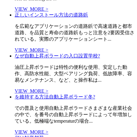
VIEW_MORE >
正しいインストール方法の道路鋲
を広範なアプリケーションの道路鋲で高速道路と都市
道路、を品質と寿命の道路鋲もっと注意を2要因受信さ
れている。実際のアプリケーションシート...
VIEW_MORE >
なぜ自動上昇ボラードの入口設置学校?
油圧上昇ボラードは特性の便利な使用、安定した動
作、高防水性能、大型ベアリング負荷、低故障率、容
易なメンテナンス、など、と操作私は...
VIEW_MORE >
を維持する方法自動上昇ボラード冬?
での普及と使用自動上昇ボラードさまざまな産業社会
の中で、を番号の自動上昇ボラードによって年増加し
ている。低極端なtemperaturの場合...
VIEW_MORE >