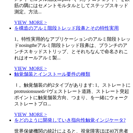
筋の隅にはセメントモルタルとしてステップスキッド
測定。方法...
VIEW_MORE >
を構造のアルミ階段トレッド段鼻とその特性実用
1。特性実用的なアプリケーションのアルミ階段トレッ
ドnosingtheアルミ階段トレッド段鼻は、ブランチのア
ンチスキッドストリップ、とそれちなんで命名されこ
れはオールアルミ製...
VIEW_MORE >
触覚舗装とインストール要件の種類
Ⅰ。触覚舗装の約2タイプがあります: 1。ストレートに
protrusionsusedパヴェストレート道路、ストレート突起
ポイントに触覚舗装方向、つまり、を一緒にウォーク
ストレートプロ...
VIEW_MORE >
をどのように開発していき指向性触覚インジケータ?
世界保健機関の統計によると、視覚障害ほぼ40万患者