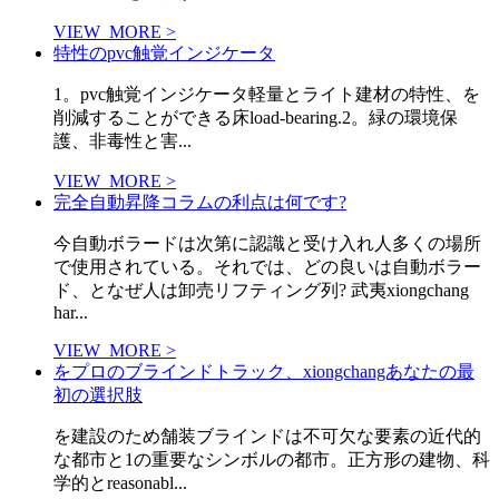
VIEW_MORE >
特性のpvc触覚インジケータ
1。pvc触覚インジケータ軽量とライト建材の特性、を
削減することができる床load-bearing.2。緑の環境保
護、非毒性と害...
VIEW_MORE >
完全自動昇降コラムの利点は何です?
今自動ボラードは次第に認識と受け入れ人多くの場所
で使用されている。それでは、どの良いは自動ボラー
ド、となぜ人は卸売リフティング列? 武夷xiongchang
har...
VIEW_MORE >
をプロのブラインドトラック、xiongchangあなたの最
初の選択肢
を建設のため舗装ブラインドは不可欠な要素の近代的
な都市と1の重要なシンボルの都市。正方形の建物、科
学的とreasonabl...