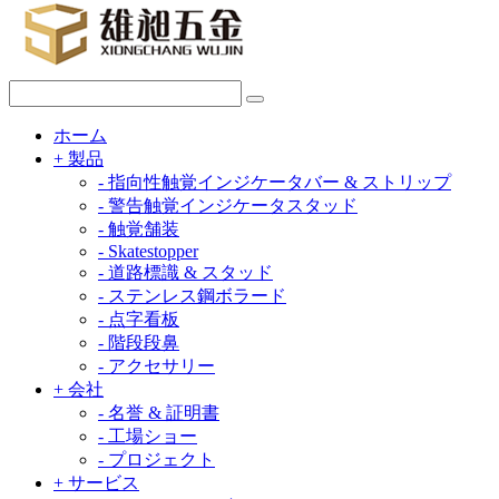
ホーム
+
製品
-
指向性触覚インジケータバー & ストリップ
-
警告触覚インジケータスタッド
-
触覚舗装
-
Skatestopper
-
道路標識 & スタッド
-
ステンレス鋼ボラード
-
点字看板
-
階段段鼻
-
アクセサリー
+
会社
-
名誉 & 証明書
-
工場ショー
-
プロジェクト
+
サービス