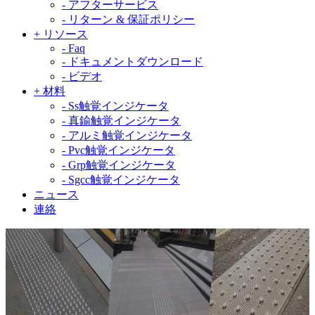
-
アフターサービス
-
リターン & 保証ポリシー
+
リソース
-
Faq
-
ドキュメントダウンロード
-
ビデオ
+
材料
-
Ss触覚インジケータ
-
真鍮触覚インジケータ
-
アルミ触覚インジケータ
-
Pvc触覚インジケータ
-
Grp触覚インジケータ
-
Sgcc触覚インジケータ
ニュース
連絡