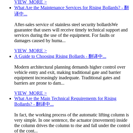
VIEW_MORE >
What Are the Maintenance Services for Rising Bollards? - 翻
译中...
After-sales service of stainless steel security bollardsWe
guarantee that users will receive timely technical support and
services during the use of the equipment. For faults or
damages caused by huma...
VIEW_MORE >
A Guide to Choosing Rising Bollards - 翻译中...
Modern architectural planning demands higher control over
vehicle entry and exit, making traditional gate and barrier
equipment increasingly inadequate. Traditional gates and
barriers are prone to dam...
VIEW_MORE >
What Are the Main Technical Requirements for Rising
Bollards? - 翻译中...
In fact, the working process of the automatic lifting column is
very simple. In one sentence, the actuator (movement) inside
the column drives the column to rise and fall under the control
of the cont...