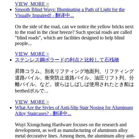
VIEW_MORE >
Smooth Blind Ways: Illuminating a Path of Light for the
Visually Impaired! - 翻译中...
On the side of the road, can we notice the yellow bricks next
to the road in the clear breeze? Such special roads are called
"blind roads", which are facilities designed to help blind
people...
VIEW_MORE >
ステンレス鋼ボラードの利点と比較して石桟橋
昇降コラム、別名リフティング地面列、リフティング
道路パイル、衝突防止道路パイル、油圧リフト列、分
離パイル、など。彼らはしばしば使用されたとき船は
berthedポルで...
VIEW_MORE >
What Are the Styles of Anti-Slip Stair Nosing for Aluminum
Alloy Staircases? - 翻译中...
Wuyi Xiongchang Hardware focuses on the research and
development, as well as manufacturing of aluminum alloy
metal decorative lines. Among them, the aluminum alloy anti-