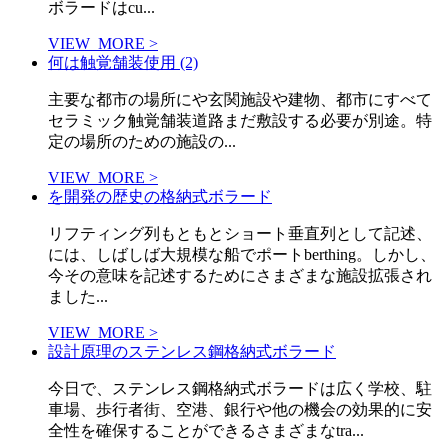
ボラードはcu...
VIEW_MORE >
何は触覚舗装使用 (2)
主要な都市の場所にや玄関施設や建物、都市にすべて
セラミック触覚舗装道路まだ敷設する必要が別途。特
定の場所のための施設の...
VIEW_MORE >
を開発の歴史の格納式ボラード
リフティング列もともとショート垂直列として記述、
には、しばしば大規模な船でポートberthing。しかし、
今その意味を記述するためにさまざまな施設拡張され
ました...
VIEW_MORE >
設計原理のステンレス鋼格納式ボラード
今日で、ステンレス鋼格納式ボラードは広く学校、駐
車場、歩行者街、空港、銀行や他の機会の効果的に安
全性を確保することができるさまざまなtra...