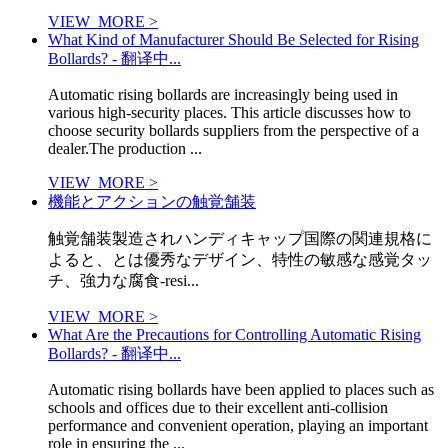
VIEW_MORE >
What Kind of Manufacturer Should Be Selected for Rising
Bollards? - 翻译中...
Automatic rising bollards are increasingly being used in
various high-security places. This article discusses how to
choose security bollards suppliers from the perspective of a
dealer.The production ...
VIEW_MORE >
機能とアクションの触覚舗装
触覚舗装製造されハンディキャップ国際の関連規格に
よると、とは優秀なデザイン、特性の敏感な感覚タッ
チ、強力な腐食-resi...
VIEW_MORE >
What Are the Precautions for Controlling Automatic Rising
Bollards? - 翻译中...
Automatic rising bollards have been applied to places such as
schools and offices due to their excellent anti-collision
performance and convenient operation, playing an important
role in ensuring the ...