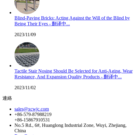
Blind-Paving Bricks: Acting Against the Will of the Blind by
Being Their Eyes - 翻译中...
2023/11/09
Tactile Stair Nosing Should Be Selected for Anti-Aging, Wear
Resistance, And Expansion Quality Products - 翻译中...
2023/11/02
連絡
sales@xcwjc.com
+86-579-87988219
+86-15867910531
No.5 Rd., 6#, Huanglong Industrial Zone, Wuyi, Zhejiang,
China