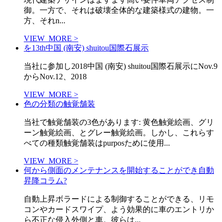
御。一方で、それは破壊全体的な建築様式の建物。一
方、それn...
VIEW_MORE >
を13th中国 (南安) shuitou国際石展示
当社に参加し2018中国 (南安) shuitou国際石展示にNov.9
からNov.12、2018
VIEW_MORE >
色の分類の触覚舗装
当社で触覚舗装の3色があります: 黄色触覚絵画、グリ
ーン触覚絵画、とグレー触覚絵画。しかし、これらす
べての種類触覚舗装はpurposために使用...
VIEW_MORE >
何から側面のメンテナンスを開始することができ自動
昇降コラム?
自動上昇ボラードによる制御することができる、リモ
コンやカードスワイプ、よう効果的に車のエントリか
ら不正な侵入外側と車。彼らは...