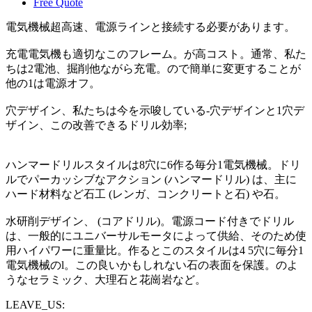
Free Quote
電気機械超高速、電源ラインと接続する必要があります。
充電電気機も適切なこのフレーム。が高コスト。通常、私た
ちは2電池、掘削他ながら充電。ので簡単に変更することが
他の1は電源オフ。
穴デザイン、私たちは今を示唆している-穴デザインと1穴デ
ザイン、この改善できるドリル効率;
ハンマードリルスタイルは8穴に6作る毎分1電気機械。ドリ
ルでパーカッシブなアクション (ハンマードリル) は、主に
ハード材料など石工 (レンガ、コンクリートと石) や石。
水研削デザイン、 (コアドリル)。電源コード付きでドリル
は、一般的にユニバーサルモータによって供給、そのため使
用ハイパワーに重量比。作るとこのスタイルは4 5穴に毎分1
電気機械のl。この良いかもしれない石の表面を保護。のよ
うなセラミック、大理石と花崗岩など。
LEAVE_US: