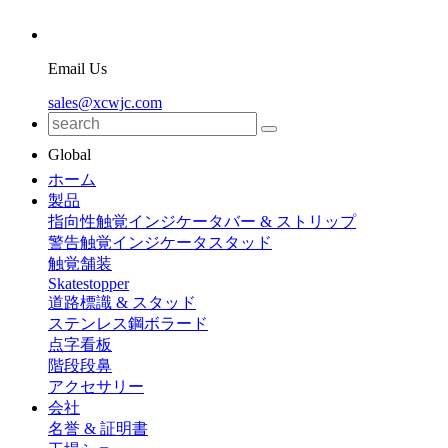
Email Us
sales@xcwjc.com
Global
ホーム
製品
指向性触覚インジケータバー & ストリップ
警告触覚インジケータスタッド
触覚舗装
Skatestopper
道路標識 & スタッド
ステンレス鋼ボラード
点字看板
階段段鼻
アクセサリー
会社
名誉 & 証明書