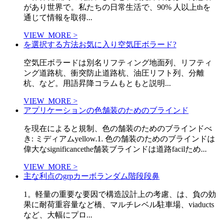
があり世界で。私たちの日常生活で、90% 人以上thを
通じて情報を取得...
VIEW_MORE >
を選択する方法お気に入り空気圧ボラード?
空気圧ボラードは別名リフティング地面列、リフティ
ング道路杭、衝突防止道路杭、油圧リフト列、分離
杭、など。用語昇降コラムもともと説明...
VIEW_MORE >
アプリケーションの色舗装のためのブラインド
を現在によると規制、色の舗装のためのブラインドべ
き: ミディアムyellow.1. 色の舗装のためのブラインドは
偉大なsignificancethe舗装ブラインドは道路facilため...
VIEW_MORE >
主な利点のgrpカーボランダム階段段鼻
1。軽量の重要な要因で構造設計上の考慮、は、負の効
果に耐荷重容量など橋、マルチレベル駐車場、viaducts
など、大幅にプロ...