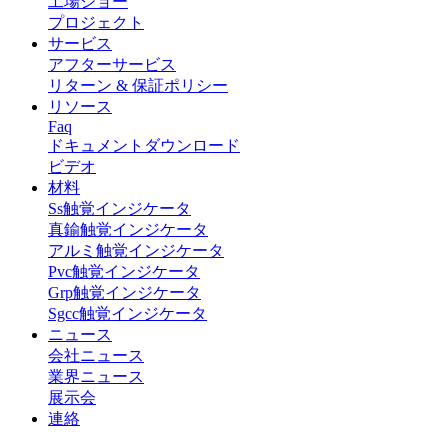
工場ショー
プロジェクト
サービス
アフターサービス
リターン & 保証ポリシー
リソース
Faq
ドキュメントダウンロード
ビデオ
材料
Ss触覚インジケータ
真鍮触覚インジケータ
アルミ触覚インジケータ
Pvc触覚インジケータ
Grp触覚インジケータ
Sgcc触覚インジケータ
ニュース
会社ニュース
業界ニュース
展示会
連絡