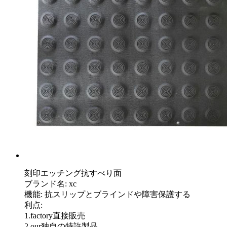
刻印エッチング抗すべり面
ブランド名: xc
機能: 抗スリップとブラインドや障害保護する
利点:
1.factory直接販売
2.our独自の特許製品