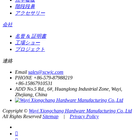
階段段鼻
アクセサリー
会社
名誉 & 証明書
工場ショー
プロジェクト
連絡
Email
sales@xcwjc.com
PHONE
+86-579-87988219
+86-15867910531
ADD
No.5 Rd., 6#, Huanglong Industrial Zone, Wuyi,
Zhejiang, China
Copyright ©
Wuyi Xiongchang Hardware Manufacturing Co.,Ltd
All Rights Reserved
Sitemap
|
Privacy Policy
