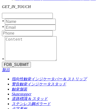
GET_IN_TOUCH
*
*
*
FDB_SUBMIT
製品
指向性触覚インジケータバー & ストリップ
警告触覚インジケータスタッド
触覚舗装
Skatestopper
道路標識 & スタッド
ステンレス鋼ボラード
点字看板