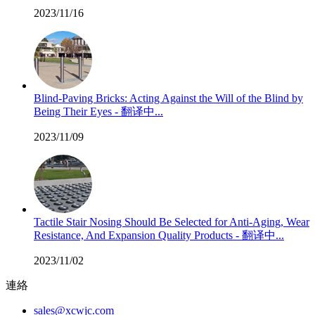
2023/11/16
Blind-Paving Bricks: Acting Against the Will of the Blind by
Being Their Eyes - 翻译中...
2023/11/09
Tactile Stair Nosing Should Be Selected for Anti-Aging, Wear
Resistance, And Expansion Quality Products - 翻译中...
2023/11/02
連絡
sales@xcwjc.com