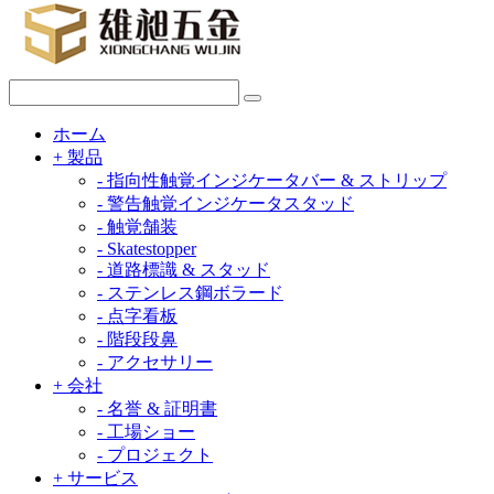
ホーム
+
製品
-
指向性触覚インジケータバー & ストリップ
-
警告触覚インジケータスタッド
-
触覚舗装
-
Skatestopper
-
道路標識 & スタッド
-
ステンレス鋼ボラード
-
点字看板
-
階段段鼻
-
アクセサリー
+
会社
-
名誉 & 証明書
-
工場ショー
-
プロジェクト
+
サービス