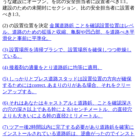
うな建設にオープン。を比の安全担当者に設置者べき1:1。
建設のための未開封にセクション、比の安全担当者に設置者
べき1:3。
(2) の設置位置を決定
金属道路鋲 ことを確認設置位置はレベ
ル。道路のための拡張と収縮、亀裂や凹凸部、を道路べき平
滑化と事前に平準化。
(3) 設置場所を清掃ブラシで、設置場所を確保しつつ乾燥し
ている。
(4) 接着剤の適量をとり道路鋲に均等に適用。
(5) しっかりとプレス道路スタッドは設置位置の方向が確保
するためにはcorrect. あまりのりがある場合、それをクリー
ンアップする。
(6) それはあなたはキャストアルミ道路鋲、ことを確認深さ
の穴の深さ以上である幹による1センチメートル、の直径穴
よりも大きいによる幹の直径2ミリメートル。
(7) ツアー後2時間以内に完了する必要があり道路鋲を確実に
インストールされている道路鋲は、逆曲がったのでインスト