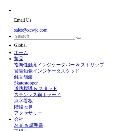
Email Us
sales@xcwjc.com
Global
ホーム
製品
指向性触覚インジケータバー & ストリップ
警告触覚インジケータスタッド
触覚舗装
Skatestopper
道路標識 & スタッド
ステンレス鋼ボラード
点字看板
階段段鼻
アクセサリー
会社
名誉 & 証明書