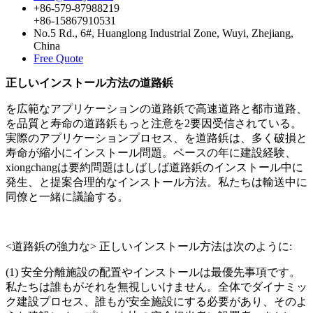
+86-579-87988219
+86-15867910531
No.5 Rd., 6#, Huanglong Industrial Zone, Wuyi, Zhejiang,
China
Free Quote
正しいインストール方法の道路鋲
を広範なアプリケーションの道路鋲で高速道路と都市道路、
を品質と寿命の道路鋲もっと注意を2要因受信されている。
実際のアプリケーションプロセス、を道路鋲は、多く破損と
寿命が縮小にインストール問題。ベースの年に建設経験、
xiongchangは要約問題はしばしば道路鋲のインストール中に
発生、と提案合理的なインストール方法。私たちは輸送中に
同僚と一緒に議論する。
<道路鋲の強力な> 正しいインストール方法は次のように:
(1) 安全分離施設の配置やインストールは最優先事項です。
私たちは誰もがそれを無視しいけません。全体でダイナミッ
ク建設プロセス、誰もが安全施設にする必要があり、そのよ