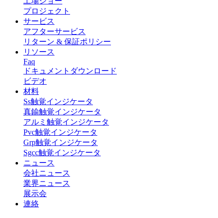
工場ショー
プロジェクト
サービス
アフターサービス
リターン & 保証ポリシー
リソース
Faq
ドキュメントダウンロード
ビデオ
材料
Ss触覚インジケータ
真鍮触覚インジケータ
アルミ触覚インジケータ
Pvc触覚インジケータ
Grp触覚インジケータ
Sgcc触覚インジケータ
ニュース
会社ニュース
業界ニュース
展示会
連絡