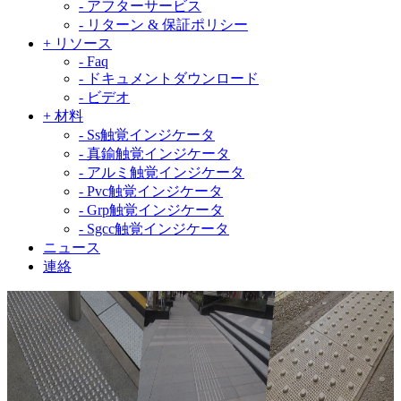
-
アフターサービス
-
リターン & 保証ポリシー
+
リソース
-
Faq
-
ドキュメントダウンロード
-
ビデオ
+
材料
-
Ss触覚インジケータ
-
真鍮触覚インジケータ
-
アルミ触覚インジケータ
-
Pvc触覚インジケータ
-
Grp触覚インジケータ
-
Sgcc触覚インジケータ
ニュース
連絡