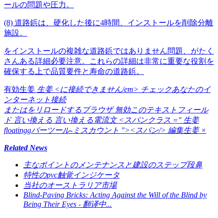
ールの問題や圧力。
(8) 道路鋲は、硬化した後に4時間、インストールを削除分離
施設。
をインストールの複雑な道路鋲ではありません問題、がたく
さんある詳細必要注意。これらの詳細は非常に重要な役割を
確保する上で品質要件と寿命の道路鋲。
有効生姜
生姜 <に接続できません/em> チェックあなたのイ
ンターネット接続
またはをリロードするブラウザ
無効このテキストフィール
ド
言い換える
言い換える電流文
<スパンクラス =" 生姜
floatinggバーツール-ミスカウント "><スパン/>
編集生姜
×
Related News
主なポイントのメンテナンスと建設のステップ段鼻
特性のpvc触覚インジケータ
当社のオーストラリア市場
Blind-Paving Bricks: Acting Against the Will of the Blind by
Being Their Eyes - 翻译中...