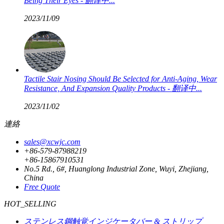
Being Their Eyes - 翻译中...
2023/11/09
Tactile Stair Nosing Should Be Selected for Anti-Aging, Wear
Resistance, And Expansion Quality Products - 翻译中...
2023/11/02
連絡
sales@xcwjc.com
+86-579-87988219
+86-15867910531
No.5 Rd., 6#, Huanglong Industrial Zone, Wuyi, Zhejiang,
China
Free Quote
HOT_SELLING
ステンレス鋼触覚インジケータバー & ストリップ