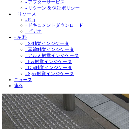
-
アフターサービス
-
リターン & 保証ポリシー
+
リソース
-
Faq
-
ドキュメントダウンロード
-
ビデオ
+
材料
-
Ss触覚インジケータ
-
真鍮触覚インジケータ
-
アルミ触覚インジケータ
-
Pvc触覚インジケータ
-
Grp触覚インジケータ
-
Sgcc触覚インジケータ
ニュース
連絡