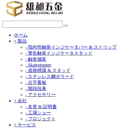
ホーム
+
製品
-
指向性触覚インジケータバー & ストリップ
-
警告触覚インジケータスタッド
-
触覚舗装
-
Skatestopper
-
道路標識 & スタッド
-
ステンレス鋼ボラード
-
点字看板
-
階段段鼻
-
アクセサリー
+
会社
-
名誉 & 証明書
-
工場ショー
-
プロジェクト
+
サービス