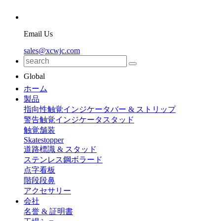
Email Us
sales@xcwjc.com
Global
ホーム
製品
指向性触覚インジケータバー & ストリップ
警告触覚インジケータスタッド
触覚舗装
Skatestopper
道路標識 & スタッド
ステンレス鋼ボラード
点字看板
階段段鼻
アクセサリー
会社
名誉 & 証明書