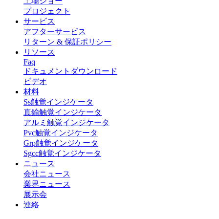
工場ショー
プロジェクト
サービス
アフターサービス
リターン & 保証ポリシー
リソース
Faq
ドキュメントダウンロード
ビデオ
材料
Ss触覚インジケータ
真鍮触覚インジケータ
アルミ触覚インジケータ
Pvc触覚インジケータ
Grp触覚インジケータ
Sgcc触覚インジケータ
ニュース
会社ニュース
業界ニュース
展示会
連絡