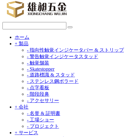
ホーム
+
製品
-
指向性触覚インジケータバー & ストリップ
-
警告触覚インジケータスタッド
-
触覚舗装
-
Skatestopper
-
道路標識 & スタッド
-
ステンレス鋼ボラード
-
点字看板
-
階段段鼻
-
アクセサリー
+
会社
-
名誉 & 証明書
-
工場ショー
-
プロジェクト
+
サービス