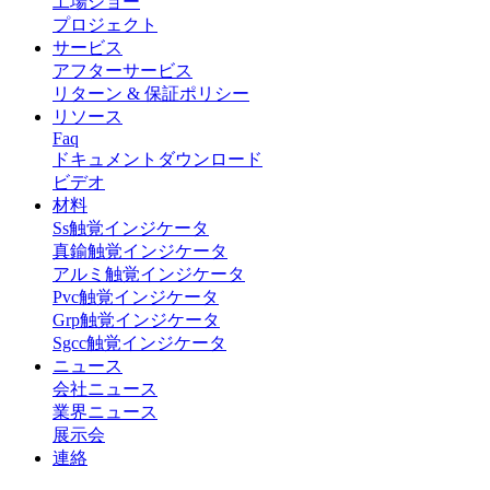
工場ショー
プロジェクト
サービス
アフターサービス
リターン & 保証ポリシー
リソース
Faq
ドキュメントダウンロード
ビデオ
材料
Ss触覚インジケータ
真鍮触覚インジケータ
アルミ触覚インジケータ
Pvc触覚インジケータ
Grp触覚インジケータ
Sgcc触覚インジケータ
ニュース
会社ニュース
業界ニュース
展示会
連絡