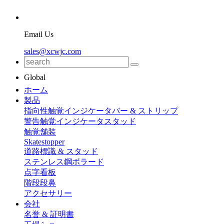
Email Us
sales@xcwjc.com
Global
ホーム
製品
指向性触覚インジケータバー & ストリップ
警告触覚インジケータスタッド
触覚舗装
Skatestopper
道路標識 & スタッド
ステンレス鋼ボラード
点字看板
階段段鼻
アクセサリー
会社
名誉 & 証明書