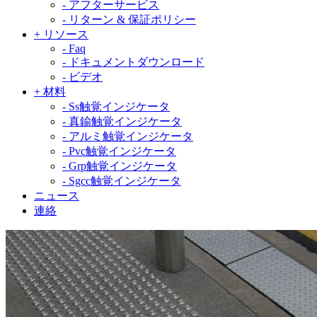
-
アフターサービス
-
リターン & 保証ポリシー
+
リソース
-
Faq
-
ドキュメントダウンロード
-
ビデオ
+
材料
-
Ss触覚インジケータ
-
真鍮触覚インジケータ
-
アルミ触覚インジケータ
-
Pvc触覚インジケータ
-
Grp触覚インジケータ
-
Sgcc触覚インジケータ
ニュース
連絡