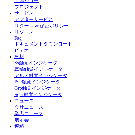
工場ショー
プロジェクト
サービス
アフターサービス
リターン & 保証ポリシー
リソース
Faq
ドキュメントダウンロード
ビデオ
材料
Ss触覚インジケータ
真鍮触覚インジケータ
アルミ触覚インジケータ
Pvc触覚インジケータ
Grp触覚インジケータ
Sgcc触覚インジケータ
ニュース
会社ニュース
業界ニュース
展示会
連絡