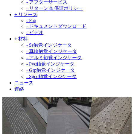
-
アフターサービス
-
リターン & 保証ポリシー
+
リソース
-
Faq
-
ドキュメントダウンロード
-
ビデオ
+
材料
-
Ss触覚インジケータ
-
真鍮触覚インジケータ
-
アルミ触覚インジケータ
-
Pvc触覚インジケータ
-
Grp触覚インジケータ
-
Sgcc触覚インジケータ
ニュース
連絡