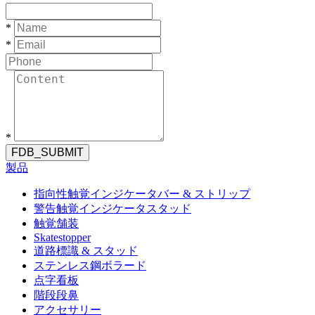
*
*
*
FDB_SUBMIT
製品
指向性触覚インジケータバー & ストリップ
警告触覚インジケータスタッド
触覚舗装
Skatestopper
道路標識 & スタッド
ステンレス鋼ボラード
点字看板
階段段鼻
アクセサリー