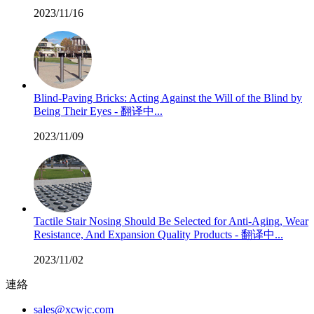
2023/11/16
Blind-Paving Bricks: Acting Against the Will of the Blind by
Being Their Eyes - 翻译中...
2023/11/09
Tactile Stair Nosing Should Be Selected for Anti-Aging, Wear
Resistance, And Expansion Quality Products - 翻译中...
2023/11/02
連絡
sales@xcwjc.com