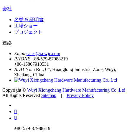
会社
名誉 & 証明書
工場ショー
プロジェクト
連絡
Email
sales@xcwjc.com
PHONE
+86-579-87988219
+86-15867910531
ADD
No.5 Rd., 6#, Huanglong Industrial Zone, Wuyi,
Zhejiang, China
Copyright ©
Wuyi Xiongchang Hardware Manufacturing Co.,Ltd
All Rights Reserved
Sitemap
|
Privacy Policy


+86-579-87988219