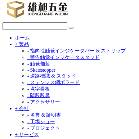
ホーム
+
製品
-
指向性触覚インジケータバー & ストリップ
-
警告触覚インジケータスタッド
-
触覚舗装
-
Skatestopper
-
道路標識 & スタッド
-
ステンレス鋼ボラード
-
点字看板
-
階段段鼻
-
アクセサリー
+
会社
-
名誉 & 証明書
-
工場ショー
-
プロジェクト
+
サービス