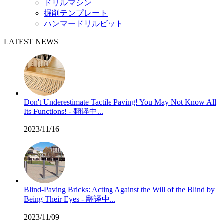
ドリルマシン
掘削テンプレート
ハンマードリルビット
LATEST NEWS
Don't Underestimate Tactile Paving! You May Not Know All
Its Functions! - 翻译中...
2023/11/16
Blind-Paving Bricks: Acting Against the Will of the Blind by
Being Their Eyes - 翻译中...
2023/11/09