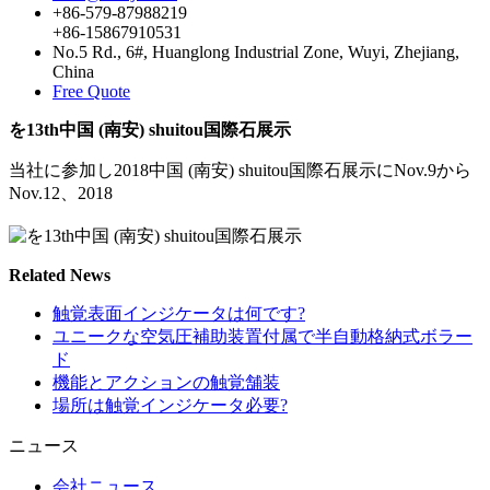
+86-579-87988219
+86-15867910531
No.5 Rd., 6#, Huanglong Industrial Zone, Wuyi, Zhejiang,
China
Free Quote
を13th中国 (南安) shuitou国際石展示
当社に参加し2018中国 (南安) shuitou国際石展示にNov.9から
Nov.12、2018
Related News
触覚表面インジケータは何です?
ユニークな空気圧補助装置付属で半自動格納式ボラー
ド
機能とアクションの触覚舗装
場所は触覚インジケータ必要?
ニュース
会社ニュース