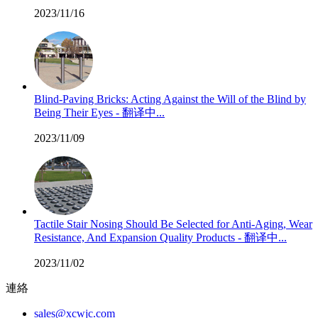
2023/11/16
Blind-Paving Bricks: Acting Against the Will of the Blind by
Being Their Eyes - 翻译中...
2023/11/09
Tactile Stair Nosing Should Be Selected for Anti-Aging, Wear
Resistance, And Expansion Quality Products - 翻译中...
2023/11/02
連絡
sales@xcwjc.com