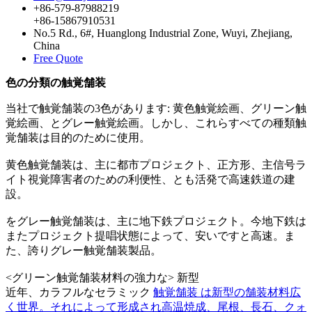
+86-579-87988219
+86-15867910531
No.5 Rd., 6#, Huanglong Industrial Zone, Wuyi, Zhejiang,
China
Free Quote
色の分類の触覚舗装
当社で触覚舗装の3色があります: 黄色触覚絵画、グリーン触
覚絵画、とグレー触覚絵画。しかし、これらすべての種類触
覚舗装は目的のために使用。
黄色触覚舗装は、主に都市プロジェクト、正方形、主信号ラ
イト視覚障害者のための利便性、とも活発で高速鉄道の建
設。
をグレー触覚舗装は、主に地下鉄プロジェクト。今地下鉄は
またプロジェクト提唱状態によって、安いですと高速。ま
た、誇りグレー触覚舗装製品。
<グリーン触覚舗装材料の強力な> 新型
近年、カラフルなセラミック
触覚舗装 は新型の舗装材料広
く世界。それによって形成され高温焼成、尾根、長石、クォ