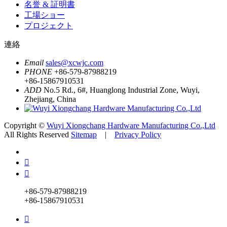
名誉 & 証明書
工場ショー
プロジェクト
連絡
Email
sales@xcwjc.com
PHONE
+86-579-87988219
+86-15867910531
ADD
No.5 Rd., 6#, Huanglong Industrial Zone, Wuyi,
Zhejiang, China
Copyright ©
Wuyi Xiongchang Hardware Manufacturing Co.,Ltd
All Rights Reserved
Sitemap
|
Privacy Policy


+86-579-87988219
+86-15867910531
