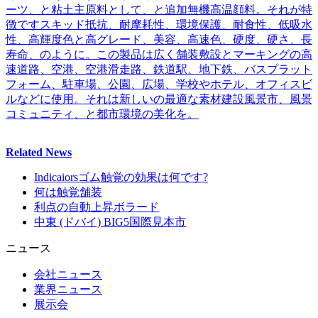
ーツ、と粘土主原料として、と追加無機高温顔料。それが特
徴ですスキッド抵抗、耐摩耗性、環境保護、耐食性、低吸水
性、高輝度色と高グレード、美容、高速色、硬度、硬さ、長
寿命、のように。この製品は広く舗装敷設とマーキングの高
速道路、空港、空港滑走路、鉄道駅、地下鉄、バスプラット
フォーム、駐車場、公園、広場、学校やホテル、オフィスビ
ルなどに使用。それは新しいの最適な素材建設風景市、風景
コミュニティ、と都市環境の美化を。
Related News
Indicaiorsゴム触覚の効果は何です?
何は触覚舗装
利点の自動上昇ボラード
中東 (ドバイ) BIG5国際見本市
ニュース
会社ニュース
業界ニュース
展示会