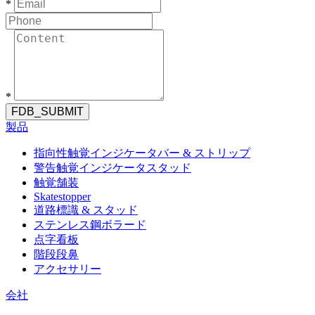
*
*
FDB_SUBMIT
製品
指向性触覚インジケータバー & ストリップ
警告触覚インジケータスタッド
触覚舗装
Skatestopper
道路標識 & スタッド
ステンレス鋼ボラード
点字看板
階段段鼻
アクセサリー
会社