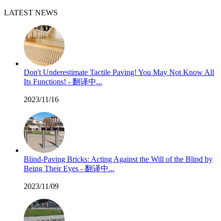
LATEST NEWS
Don't Underestimate Tactile Paving! You May Not Know All
Its Functions! - 翻译中...
2023/11/16
Blind-Paving Bricks: Acting Against the Will of the Blind by
Being Their Eyes - 翻译中...
2023/11/09