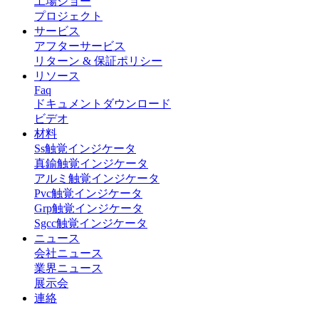
工場ショー
プロジェクト
サービス
アフターサービス
リターン & 保証ポリシー
リソース
Faq
ドキュメントダウンロード
ビデオ
材料
Ss触覚インジケータ
真鍮触覚インジケータ
アルミ触覚インジケータ
Pvc触覚インジケータ
Grp触覚インジケータ
Sgcc触覚インジケータ
ニュース
会社ニュース
業界ニュース
展示会
連絡