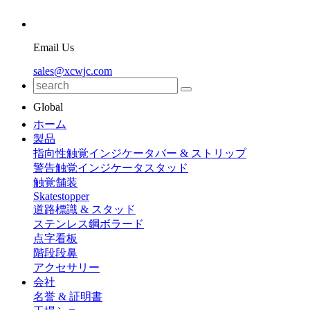
Email Us
sales@xcwjc.com
Global
ホーム
製品
指向性触覚インジケータバー & ストリップ
警告触覚インジケータスタッド
触覚舗装
Skatestopper
道路標識 & スタッド
ステンレス鋼ボラード
点字看板
階段段鼻
アクセサリー
会社
名誉 & 証明書