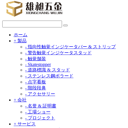
ホーム
+
製品
-
指向性触覚インジケータバー & ストリップ
-
警告触覚インジケータスタッド
-
触覚舗装
-
Skatestopper
-
道路標識 & スタッド
-
ステンレス鋼ボラード
-
点字看板
-
階段段鼻
-
アクセサリー
+
会社
-
名誉 & 証明書
-
工場ショー
-
プロジェクト
+
サービス