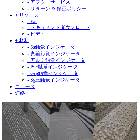
-
アフターサービス
-
リターン & 保証ポリシー
+
リソース
-
Faq
-
ドキュメントダウンロード
-
ビデオ
+
材料
-
Ss触覚インジケータ
-
真鍮触覚インジケータ
-
アルミ触覚インジケータ
-
Pvc触覚インジケータ
-
Grp触覚インジケータ
-
Sgcc触覚インジケータ
ニュース
連絡