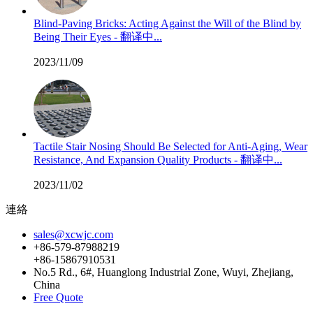
Blind-Paving Bricks: Acting Against the Will of the Blind by
Being Their Eyes - 翻译中...
2023/11/09
Tactile Stair Nosing Should Be Selected for Anti-Aging, Wear
Resistance, And Expansion Quality Products - 翻译中...
2023/11/02
連絡
sales@xcwjc.com
+86-579-87988219
+86-15867910531
No.5 Rd., 6#, Huanglong Industrial Zone, Wuyi, Zhejiang,
China
Free Quote