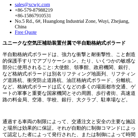
sales@xcwjc.com
+86-579-87988219
+86-15867910531
No.5 Rd., 6#, Huanglong Industrial Zone, Wuyi, Zhejiang,
China
Free Quote
ユニークな空気圧補助装置付属で半自動格納式ボラード
半自動格納式ボラードは、強力な衝撃と耐衝撃性、こと創造
的保護手すりでアプリケーション、たり、いくつかの敏感な
部分に使用されること: 大使館、領事館、政府機関、銀行、
など格納式ボラードは別名リフティング地面列、リフティン
グ道路杭、衝突防止道路杭、油圧格納式ボラード、分離杭、
など。格納式ボラードは広くなどの多くの場面都市交通、ゲ
ートの軍事と重要な国家機関とその周囲、歩行者街、高速道
路の料金局、空港、学校、銀行、大クラブ、駐車場など。
通過する車両の制限によって、交通注文と安全の主要な施設
と場所は効果的に保証。それが自動的に制御コマンドによっ
て認定した者によって発行された、または制御によって時間