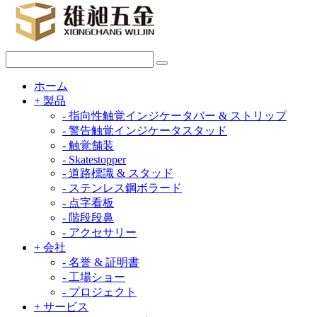
ホーム
+
製品
-
指向性触覚インジケータバー & ストリップ
-
警告触覚インジケータスタッド
-
触覚舗装
-
Skatestopper
-
道路標識 & スタッド
-
ステンレス鋼ボラード
-
点字看板
-
階段段鼻
-
アクセサリー
+
会社
-
名誉 & 証明書
-
工場ショー
-
プロジェクト
+
サービス