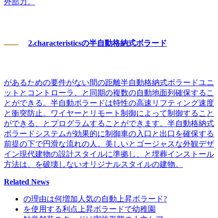
外部力。
2.characteristicsの半自動格納式ボラード
があるための要件がない間の距離半自動格納式ボラードユニ
ットとコントローラ、と同期の複数の自動地面列確保するこ
とができる。半自動ボラードは特性の高速リフティング速度
と衝突防止。ワイヤーとリモート制御によって制御すること
ができる、とプログラムすることができます。半自動格納式
ボラードシステムが効果的に制御車の入口と出口を確保する
前提の下で円滑な流れの人。美しいとゴージャスな外観デザ
イン現代建物の設計スタイルに準拠し、と埋葬インストール
方法は、を破壊しないオリジナルスタイルの建物。
Related News
の理由は何増加人気の自動上昇ボラード?
を使用する利点上昇ボラードで幼稚園