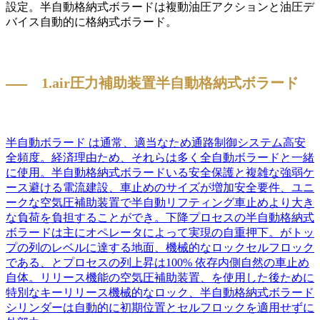
設定。半自動格納式ボラードは複動油圧アクションと油圧デ
バイス自動的に格納式ボラード。
1.air圧力補助装置半自動格納式ボラード
半自動ボラード は通常、適当なため通路制御システム高安
全頻度。経済理由ため、それらは多く全自動ボラードと一緒
に使用。半自動格納式ボラードいる安全保護と複雑な強弱ケ
ース避ける電流建設、車止めのサイズが増加安全要件、ユニ
ークな空気圧補助装置で半自動リフティング車止めより大き
な負荷を負担することができ。下降プロセスの半自動格納式
ボラードは主にオペレータによって実現の自重押下。がトッ
プの列のレベルに達する地面、機械的なロックセルフロック
である、とプロセスの列上昇は100% 依存内側自然の車止め
自体。リリース機能の空気圧補助装置、を使用した後ために
特別なキーリリース機械的なロック、半自動格納式ボラード
シリンダーは自動的に初期位置とセルフロックを適用せずに