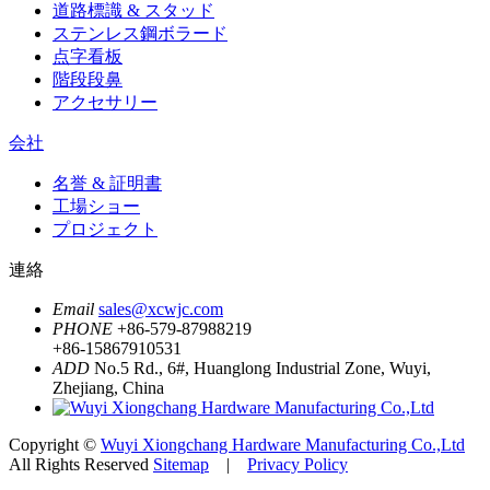
道路標識 & スタッド
ステンレス鋼ボラード
点字看板
階段段鼻
アクセサリー
会社
名誉 & 証明書
工場ショー
プロジェクト
連絡
Email
sales@xcwjc.com
PHONE
+86-579-87988219
+86-15867910531
ADD
No.5 Rd., 6#, Huanglong Industrial Zone, Wuyi,
Zhejiang, China
Copyright ©
Wuyi Xiongchang Hardware Manufacturing Co.,Ltd
All Rights Reserved
Sitemap
|
Privacy Policy