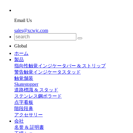
Email Us
sales@xcwjc.com
Global
ホーム
製品
指向性触覚インジケータバー & ストリップ
警告触覚インジケータスタッド
触覚舗装
Skatestopper
道路標識 & スタッド
ステンレス鋼ボラード
点字看板
階段段鼻
アクセサリー
会社
名誉 & 証明書