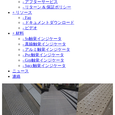
-
アフターサービス
-
リターン & 保証ポリシー
+
リソース
-
Faq
-
ドキュメントダウンロード
-
ビデオ
+
材料
-
Ss触覚インジケータ
-
真鍮触覚インジケータ
-
アルミ触覚インジケータ
-
Pvc触覚インジケータ
-
Grp触覚インジケータ
-
Sgcc触覚インジケータ
ニュース
連絡