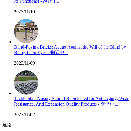
Its Functions! - 翻译中...
2023/11/16
Blind-Paving Bricks: Acting Against the Will of the Blind by
Being Their Eyes - 翻译中...
2023/11/09
Tactile Stair Nosing Should Be Selected for Anti-Aging, Wear
Resistance, And Expansion Quality Products - 翻译中...
2023/11/02
連絡