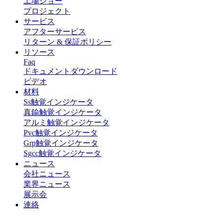
工場ショー
プロジェクト
サービス
アフターサービス
リターン & 保証ポリシー
リソース
Faq
ドキュメントダウンロード
ビデオ
材料
Ss触覚インジケータ
真鍮触覚インジケータ
アルミ触覚インジケータ
Pvc触覚インジケータ
Grp触覚インジケータ
Sgcc触覚インジケータ
ニュース
会社ニュース
業界ニュース
展示会
連絡