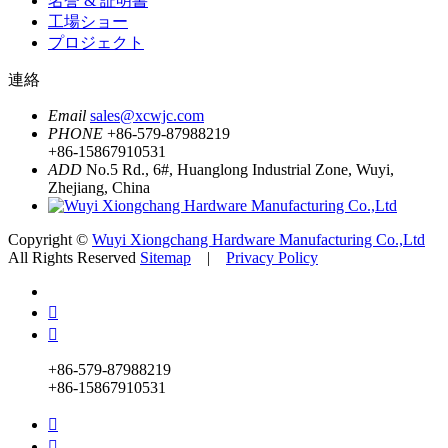
名誉 & 証明書
工場ショー
プロジェクト
連絡
Email
sales@xcwjc.com
PHONE
+86-579-87988219
+86-15867910531
ADD
No.5 Rd., 6#, Huanglong Industrial Zone, Wuyi,
Zhejiang, China
Copyright ©
Wuyi Xiongchang Hardware Manufacturing Co.,Ltd
All Rights Reserved
Sitemap
|
Privacy Policy


+86-579-87988219
+86-15867910531

