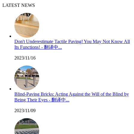
LATEST NEWS
Don't Underestimate Tactile Paving! You May Not Know All
Its Functions! - 翻译中...
2023/11/16
Blind-Paving Bricks: Acting Against the Will of the Blind by
Being Their Eyes - 翻译中...
2023/11/09