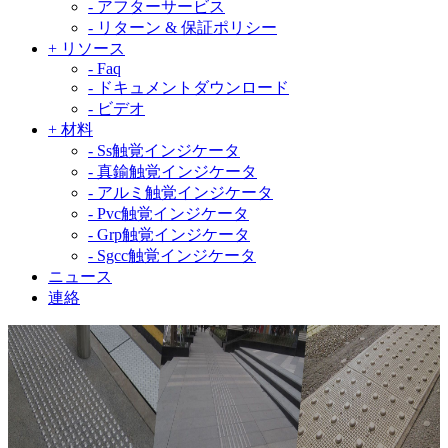
-
アフターサービス
-
リターン & 保証ポリシー
+
リソース
-
Faq
-
ドキュメントダウンロード
-
ビデオ
+
材料
-
Ss触覚インジケータ
-
真鍮触覚インジケータ
-
アルミ触覚インジケータ
-
Pvc触覚インジケータ
-
Grp触覚インジケータ
-
Sgcc触覚インジケータ
ニュース
連絡