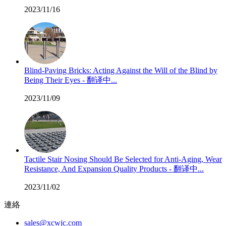
2023/11/16
Blind-Paving Bricks: Acting Against the Will of the Blind by
Being Their Eyes - 翻译中...
2023/11/09
Tactile Stair Nosing Should Be Selected for Anti-Aging, Wear
Resistance, And Expansion Quality Products - 翻译中...
2023/11/02
連絡
sales@xcwjc.com