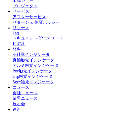
工場ショー
プロジェクト
サービス
アフターサービス
リターン & 保証ポリシー
リソース
Faq
ドキュメントダウンロード
ビデオ
材料
Ss触覚インジケータ
真鍮触覚インジケータ
アルミ触覚インジケータ
Pvc触覚インジケータ
Grp触覚インジケータ
Sgcc触覚インジケータ
ニュース
会社ニュース
業界ニュース
展示会
連絡