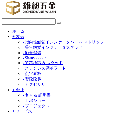
ホーム
+
製品
-
指向性触覚インジケータバー & ストリップ
-
警告触覚インジケータスタッド
-
触覚舗装
-
Skatestopper
-
道路標識 & スタッド
-
ステンレス鋼ボラード
-
点字看板
-
階段段鼻
-
アクセサリー
+
会社
-
名誉 & 証明書
-
工場ショー
-
プロジェクト
+
サービス