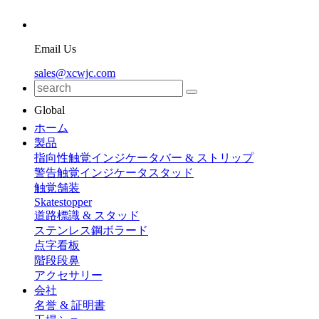
Email Us
sales@xcwjc.com
Global
ホーム
製品
指向性触覚インジケータバー & ストリップ
警告触覚インジケータスタッド
触覚舗装
Skatestopper
道路標識 & スタッド
ステンレス鋼ボラード
点字看板
階段段鼻
アクセサリー
会社
名誉 & 証明書