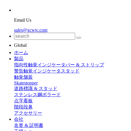
Email Us
sales@xcwjc.com
Global
ホーム
製品
指向性触覚インジケータバー & ストリップ
警告触覚インジケータスタッド
触覚舗装
Skatestopper
道路標識 & スタッド
ステンレス鋼ボラード
点字看板
階段段鼻
アクセサリー
会社
名誉 & 証明書