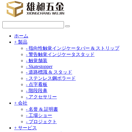
ホーム
+
製品
-
指向性触覚インジケータバー & ストリップ
-
警告触覚インジケータスタッド
-
触覚舗装
-
Skatestopper
-
道路標識 & スタッド
-
ステンレス鋼ボラード
-
点字看板
-
階段段鼻
-
アクセサリー
+
会社
-
名誉 & 証明書
-
工場ショー
-
プロジェクト
+
サービス