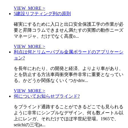
VIEW_MORE >
5建設リフティング列の原則
確実にするために入口と出口安全保護工学の作業が必
要と昇降コラムできません満たすの実際の動作ニーズ
マネージャ、だけでなく高度o...
VIEW_MORE >
利点は何とリムーバブル金属ボラードのアプリケーシ
ョン?
を長年にわたり、の開発と経済、よりより車があり、
とを防止する方法車両衝突事件非常に重要となってい
る。かどうか関係なくいくつかdriv...
VIEW_MORE >
何についてお知らせブラインド?
をブラインド通路することができるどこでも見られる
ように非常にシンプルなデザイン、何も数メートル以
上にレンガ、それだけでほぼ半世紀登場。1965で、
seiichiの三宅ja...