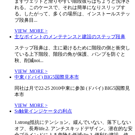
ますウェットと滑りやすい階段彼らはちょうど洗浄さ
れる。このケースで、それは簡単になりスリップす
る。したがって、多くの場所は、インストールステッ
プ段鼻目...
VIEW_MORE >
主なポイントのメンテナンスと建設のステップ段鼻
ステップ段鼻は、主に避けるために階段の側と衝突し
ている上下階段、階段の角が保護、バンプを防ぐと
秋、削減noi...
VIEW_MORE >
中東 (ドバイ) BIG5国際見本市
同社は月で22-25 2010中東に参加 (ドバイ) BIG5国際見
本市
VIEW_MORE >
Ss触覚インジケータの利点
1.strong抵抗にテンション。緩んでいない、落下しない
オフ、長寿life.2. アンチスキッドデザイン。潜在的な安
全ブラインドによる危険を低減slip.3. 便利な建設。使