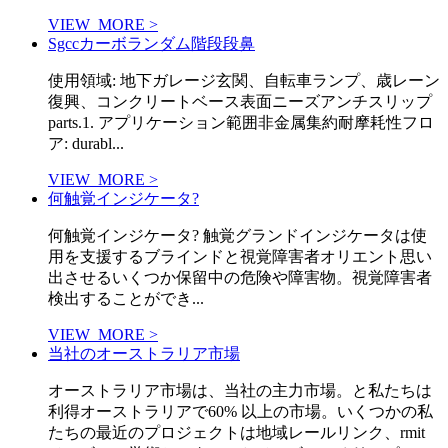
VIEW_MORE >
Sgccカーボランダム階段段鼻
使用領域: 地下ガレージ玄関、自転車ランプ、歳レーン
復興、コンクリートベース表面ニーズアンチスリップ
parts.1. アプリケーション範囲非金属集約耐摩耗性フロ
ア: durabl...
VIEW_MORE >
何触覚インジケータ?
何触覚インジケータ? 触覚グランドインジケータは使
用を支援するブラインドと視覚障害者オリエント思い
出させるいくつか保留中の危険や障害物。視覚障害者
検出することができ...
VIEW_MORE >
当社のオーストラリア市場
オーストラリア市場は、当社の主力市場。と私たちは
利得オーストラリアで60% 以上の市場。いくつかの私
たちの最近のプロジェクトは地域レールリンク、rmit