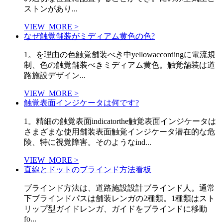
ストンがあり...
VIEW_MORE >
なぜ触覚舗装がミディアム黄色の色?
1。を理由の色触覚舗装べき中yellowaccordingに電流規
制、色の触覚舗装べきミディアム黄色。触覚舗装は道
路施設デザイン...
VIEW_MORE >
触覚表面インジケータは何です?
1。精細の触覚表面indicatorthe触覚表面インジケータは
さまざまな使用舗装表面触覚インジケータ潜在的な危
険、特に視覚障害。そのようなind...
VIEW_MORE >
直線とドットのブラインド方法看板
ブラインド方法は、道路施設設計ブラインド人。通常
下ブラインドパスは舗装レンガの2種類。1種類はスト
リップ型ガイドレンガ、ガイドをブラインドに移動
fo...