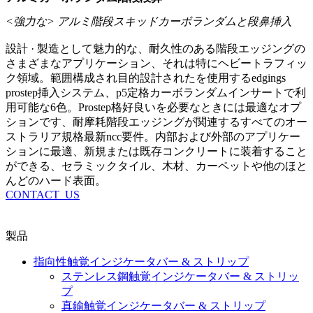
<強力な> アルミ階段スキッドカーボランダムと段鼻挿入
設計 · 製造として魅力的な、耐久性のある階段エッジングの
さまざまなアプリケーション、それは特にヘビートラフィッ
ク領域。範囲構成され目的設計されたを使用するedgings
prostep挿入システム、p5定格カーボランダムインサートで利
用可能な6色。Prostep格好良いを必要なときには最適なオプ
ションです、耐摩耗階段エッジングが関連するすべてのオー
ストラリア規格最新ncc要件。内部および外部のアプリケー
ションに最適、新規または既存コンクリートに装着すること
ができる、セラミックタイル、木材、カーペットや他のほと
んどのハード表面。
CONTACT_US
製品
指向性触覚インジケータバー & ストリップ
ステンレス鋼触覚インジケータバー & ストリッ
プ
真鍮触覚インジケータバー & ストリップ