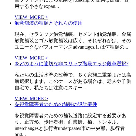
用する小さなexpan...
VIEW_MORE >
触覚舗装の種類とそれらの使用
現在、セラミック触覚舗装、セメント触覚舗装、金属
触覚舗装とゴム触覚舗装は広く、それぞれがは、その
ユニークなパフォーマンスadvantages.1. は何種類の...
VIEW_MORE >
をどのように適切な非スリップ階段エッジ段鼻選択?
私たちの生活水準の改善で、多く家族二重鎖または高
層選択します。このケースがある場合は、老人や子供
自宅で、私たちは注意にスキー...
VIEW_MORE >
を視覚障害者のための舗装の設計要件
を視覚障害者のための舗装道路に設定する必要があ
り、正方形、歩行者街、商業街、橋、トンネル、
interchangesと歩行者underpasses市の中央部。歩行者
brid...