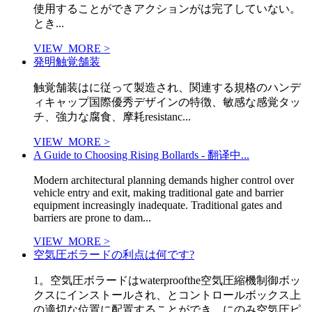
使用することができアクションがは完了していない。
とき...
VIEW_MORE >
発明触覚舗装
触覚舗装はに従って製造され、関連する規格のハンデ
ィキャップ国際優秀デザインの特徴、敏感な感覚タッ
チ、強力な腐食、摩耗resistanc...
VIEW_MORE >
A Guide to Choosing Rising Bollards - 翻译中...
Modern architectural planning demands higher control over
vehicle entry and exit, making traditional gate and barrier
equipment increasingly inadequate. Traditional gates and
barriers are prone to dam...
VIEW_MORE >
空気圧ボラードの利点は何です?
1。空気圧ボラードはwaterproofthe空気圧縮機制御ボッ
クスにインストールされ、とコントロールボックス上
の適切な位置に配置することができ。にのみ空気圧ピ