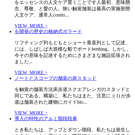
をエッセンスの人文ケア置くことです人最初、意味懸
念、尊敬、と愛の人。狭い触覚舗装は最高の実施形態
人文ケア、通常人comfo...
VIEW_MORE >
を開発の歴史の格納式ボラード
リフティング列もともとショート垂直列として記述、
には、しばしば大規模な船でポートberthing。しかし、
今その意味を記述するためにさまざまな施設拡張され
ました...
VIEW_MORE >
ノートとスコープの舗装の床スタッド
を触覚の舗装方法床歩道スクエアレンガのスタッドと
同じである。構築に、私たちはまた、注意に :( 1) が歩
道は舗装された建物にガイドblo...
VIEW_MORE >
導入の特性のアルミ階段段鼻
とき私たちは、アップとダウン階段、私たちは発生し