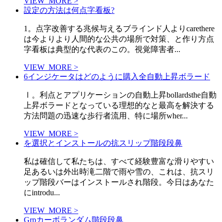
VIEW_MORE >
設定の方法は何点字看板?
1。点字改善する兆候与えるブラインド人よりcarethere
は今よりより人間的な公共の場所で対策、と作り方点
字看板は典型的な代表のこの。視覚障害者...
VIEW_MORE >
6インジケータはどのように購入全自動上昇ボラード
Ⅰ。利点とアプリケーションの自動上昇bollardsthe自動
上昇ボラードとなっている理想的なと最高を解決する
方法問題の迅速な歩行者流用、特に場所wher...
VIEW_MORE >
を選択とインストールの抗スリップ階段段鼻
私は確信して私たちは、すべて経験豊富な滑りやすい
足あるいは外出時滝二階で雨や雪の、これは、抗スリ
ップ階段バーはインストールされ階段。今日はあなた
にintrodu...
VIEW_MORE >
Grpカーボランダム階段段鼻