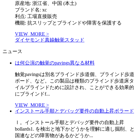
原産地: 浙江省、中国 (本土)
ブランド名: xc
利点: 工場直接販売
機能: 抗スリップとブラインドや障害を保護する
VIEW_MORE >
ダイヤモンド真鍮触覚スタッド
ニュース
は何公演の触覚のpavings異なる材料
触覚pavingsは別名ブラインド歩道個、ブラインド歩道
ボード、など。この製品は種類のブラインド歩道床タ
イルブラインドために設計され、ことができる効果的
にブラインドf...
VIEW_MORE >
インストール手順とデバッグ要件の自動上昇ボラード
Ⅰ。インストール手順とデバッグ要件の自動上昇
bollards1. を検出と地下かどうかを理解に適し掘削、と
国連などの障害物があるかどうか...