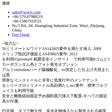
連絡
sales@xcwjc.com
+86-579-87988219
+86-15867910531
No.5 Rd., 6#, Huanglong Industrial Zone, Wuyi, Zhejiang,
China
Free Quote
<強力な>
50ミリメートルワイドAS1428の要件を満たす挿入: 2009
スリップ抵抗評価超えAS4586の要件: 2013
を利用のprostep® 範囲安全インサート、で利用可能6ゴムと3
カーボランダム色とフォト発光オプション
アルミextrustionハード陽極酸化、uv安定した仕上げ天然また
は黒
簡単なインストールと非常に低進行中のメンテナンス
をシリーズ10ミリメートル高顔満たしncc要件、標準フルフ
ェイスも利用可能
安全と離散経由固定予め掘削皿穴挿入下配置-すべての固定
具が付属。
P5定格、タフで耐久性、炭水化物挿入から製造される確実