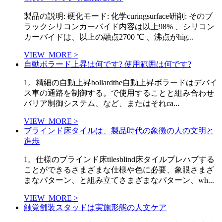
製品の説明: 硬化モード: 化学curingsurface研削: そのブ
ラックシリコンカーバイド内容は以上98% 、シリコン
カーバイドは、以上の融点2700 ℃ 、沸点がhig...
VIEW_MORE >
自動ボラード上昇は何です? 使用範囲は何です?
1。精細の自動上昇bollardthe自動上昇ボラードはデバイ
ス車の通路を制御する。で使用することと組み合わせ
バリア制御システム、など、またはそれca...
VIEW_MORE >
ブラインド床タイルは、製品時代の象徴の人の文明と
進歩
1。仕様のブラインド床tilesblind床タイルプレハブする
ことができるさまざまな仕様や色に必要、象眼さまざ
まなパターン、と組み立てさまざまなパターン、wh...
VIEW_MORE >
触覚舗装スタッドは実施形態の人文ケア