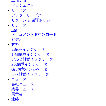
工場ショー
プロジェクト
サービス
アフターサービス
リターン & 保証ポリシー
リソース
Faq
ドキュメントダウンロード
ビデオ
材料
Ss触覚インジケータ
真鍮触覚インジケータ
アルミ触覚インジケータ
Pvc触覚インジケータ
Grp触覚インジケータ
Sgcc触覚インジケータ
ニュース
会社ニュース
業界ニュース
展示会
連絡