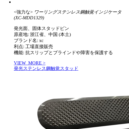
<強力な>
ワーリングステンレス鋼触覚インジケータ
(XC-MDD1329)
発光面、固体スタッドピン
原産地: 浙江省、中国 (本土)
ブランド名: xc
利点: 工場直接販売
機能: 抗スリップとブラインドや障害を保護する
VIEW_MORE >
発光ステンレス鋼触覚スタッド