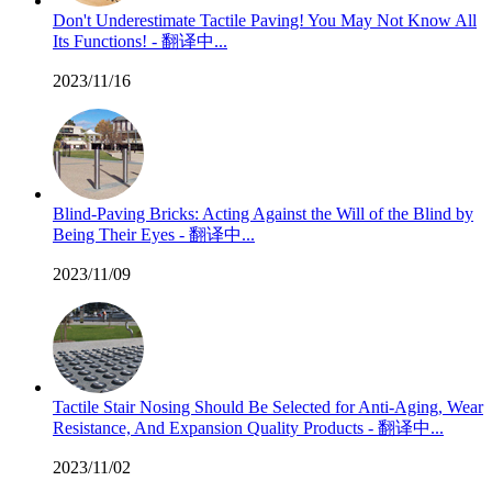
Don't Underestimate Tactile Paving! You May Not Know All
Its Functions! - 翻译中...
2023/11/16
Blind-Paving Bricks: Acting Against the Will of the Blind by
Being Their Eyes - 翻译中...
2023/11/09
Tactile Stair Nosing Should Be Selected for Anti-Aging, Wear
Resistance, And Expansion Quality Products - 翻译中...
2023/11/02