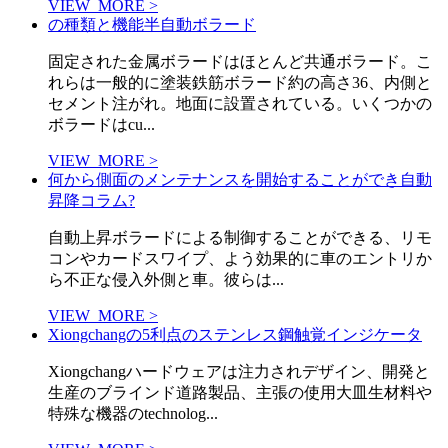
VIEW_MORE >
の種類と機能半自動ボラード
固定された金属ボラードはほとんど共通ボラード。こ
れらは一般的に塗装鉄筋ボラード約の高さ36、内側と
セメント注がれ。地面に設置されている。いくつかの
ボラードはcu...
VIEW_MORE >
何から側面のメンテナンスを開始することができ自動
昇降コラム?
自動上昇ボラードによる制御することができる、リモ
コンやカードスワイプ、よう効果的に車のエントリか
ら不正な侵入外側と車。彼らは...
VIEW_MORE >
Xiongchangの5利点のステンレス鋼触覚インジケータ
Xiongchangハードウェアは注力されデザイン、開発と
生産のブラインド道路製品、主張の使用大皿生材料や
特殊な機器のtechnolog...