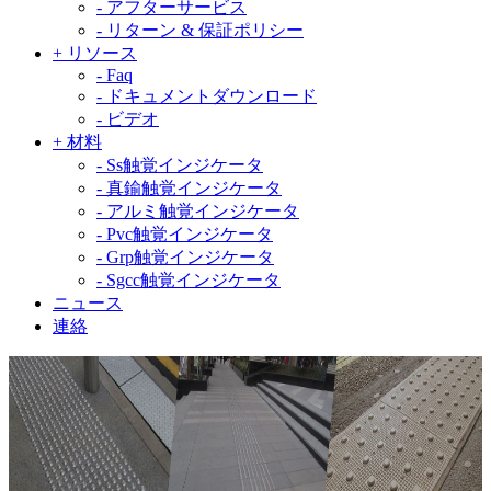
-
アフターサービス
-
リターン & 保証ポリシー
+
リソース
-
Faq
-
ドキュメントダウンロード
-
ビデオ
+
材料
-
Ss触覚インジケータ
-
真鍮触覚インジケータ
-
アルミ触覚インジケータ
-
Pvc触覚インジケータ
-
Grp触覚インジケータ
-
Sgcc触覚インジケータ
ニュース
連絡