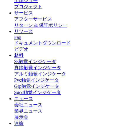
工場ショー
プロジェクト
サービス
アフターサービス
リターン & 保証ポリシー
リソース
Faq
ドキュメントダウンロード
ビデオ
材料
Ss触覚インジケータ
真鍮触覚インジケータ
アルミ触覚インジケータ
Pvc触覚インジケータ
Grp触覚インジケータ
Sgcc触覚インジケータ
ニュース
会社ニュース
業界ニュース
展示会
連絡