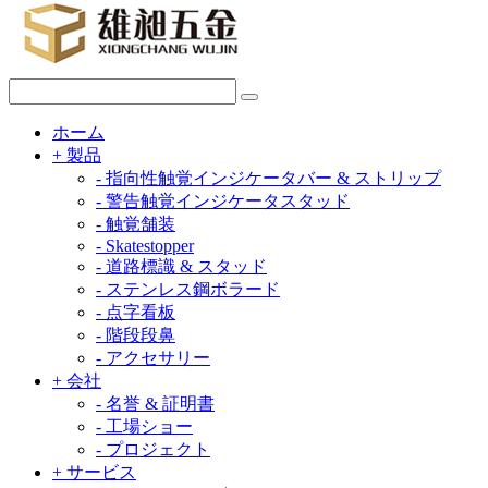
ホーム
+
製品
-
指向性触覚インジケータバー & ストリップ
-
警告触覚インジケータスタッド
-
触覚舗装
-
Skatestopper
-
道路標識 & スタッド
-
ステンレス鋼ボラード
-
点字看板
-
階段段鼻
-
アクセサリー
+
会社
-
名誉 & 証明書
-
工場ショー
-
プロジェクト
+
サービス