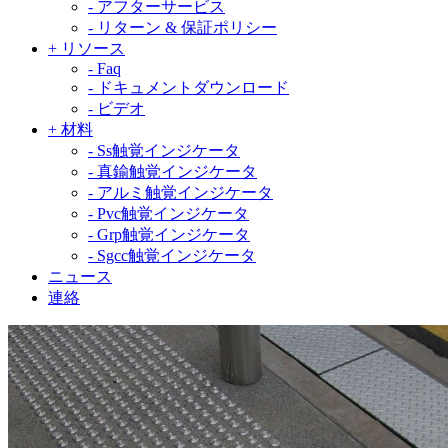
-
アフターサービス
-
リターン & 保証ポリシー
+
リソース
-
Faq
-
ドキュメントダウンロード
-
ビデオ
+
材料
-
Ss触覚インジケータ
-
真鍮触覚インジケータ
-
アルミ触覚インジケータ
-
Pvc触覚インジケータ
-
Grp触覚インジケータ
-
Sgcc触覚インジケータ
ニュース
連絡