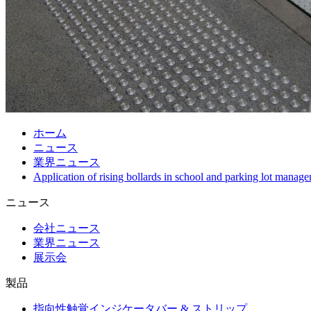
ホーム
ニュース
業界ニュース
Application of rising bollards in school and parking lot man
ニュース
会社ニュース
業界ニュース
展示会
製品
指向性触覚インジケータバー & ストリップ