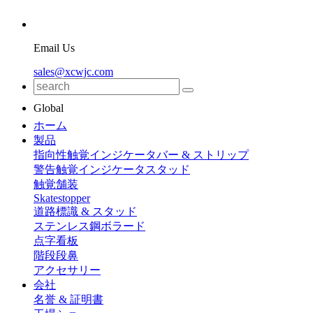
Email Us
sales@xcwjc.com
Global
ホーム
製品
指向性触覚インジケータバー & ストリップ
警告触覚インジケータスタッド
触覚舗装
Skatestopper
道路標識 & スタッド
ステンレス鋼ボラード
点字看板
階段段鼻
アクセサリー
会社
名誉 & 証明書