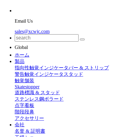
Email Us
sales@xcwjc.com
Global
ホーム
製品
指向性触覚インジケータバー & ストリップ
警告触覚インジケータスタッド
触覚舗装
Skatestopper
道路標識 & スタッド
ステンレス鋼ボラード
点字看板
階段段鼻
アクセサリー
会社
名誉 & 証明書