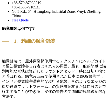
+86-579-87988219
+86-15867910531
No.5 Rd., 6#, Huanglong Industrial Zone, Wuyi, Zhejiang,
China
Free Quote
触覚舗装は何です?
1。精細の触覚舗装
触覚舗装は、屋外床隆起使用するテクスチャにヘルプガイド
と通知視覚障害歩行者はそれらの周囲。最も一般的簡単に識
別可能な形状は隆起したラウンドスタッド、時には切り捨て
と呼ばれる。触覚pavingsで使用された日本に1960s警告ブラ
インドと視覚障害潜在的な歩行者危険、そのようなエッジの
街や鉄道プラットフォーム。の質感舗装杖または自分の足で
検出することができる、変化の警告ので周囲環境非視覚的な
方法で。