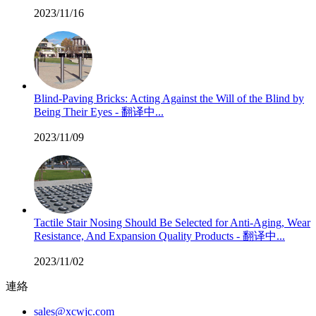
2023/11/16
Blind-Paving Bricks: Acting Against the Will of the Blind by
Being Their Eyes - 翻译中...
2023/11/09
Tactile Stair Nosing Should Be Selected for Anti-Aging, Wear
Resistance, And Expansion Quality Products - 翻译中...
2023/11/02
連絡
sales@xcwjc.com