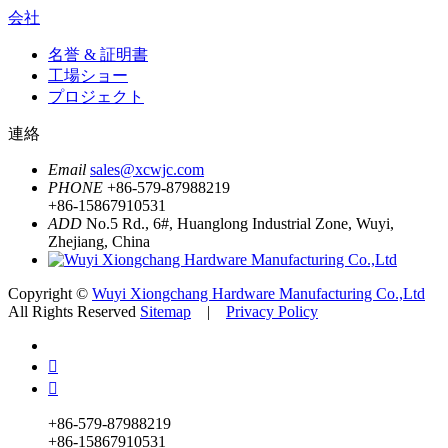
会社
名誉 & 証明書
工場ショー
プロジェクト
連絡
Email
sales@xcwjc.com
PHONE
+86-579-87988219
+86-15867910531
ADD
No.5 Rd., 6#, Huanglong Industrial Zone, Wuyi,
Zhejiang, China
Copyright ©
Wuyi Xiongchang Hardware Manufacturing Co.,Ltd
All Rights Reserved
Sitemap
|
Privacy Policy


+86-579-87988219
+86-15867910531