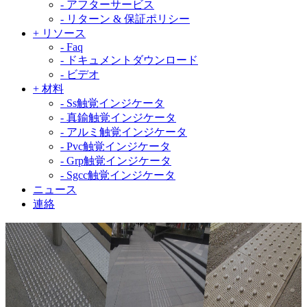
-
アフターサービス
-
リターン & 保証ポリシー
+
リソース
-
Faq
-
ドキュメントダウンロード
-
ビデオ
+
材料
-
Ss触覚インジケータ
-
真鍮触覚インジケータ
-
アルミ触覚インジケータ
-
Pvc触覚インジケータ
-
Grp触覚インジケータ
-
Sgcc触覚インジケータ
ニュース
連絡