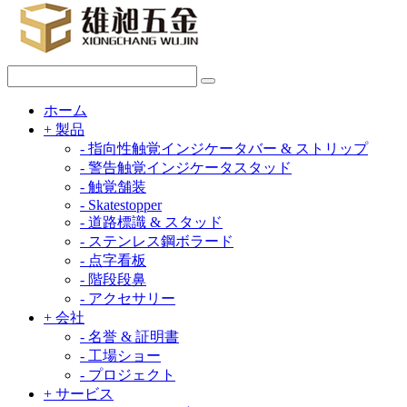
ホーム
+
製品
-
指向性触覚インジケータバー & ストリップ
-
警告触覚インジケータスタッド
-
触覚舗装
-
Skatestopper
-
道路標識 & スタッド
-
ステンレス鋼ボラード
-
点字看板
-
階段段鼻
-
アクセサリー
+
会社
-
名誉 & 証明書
-
工場ショー
-
プロジェクト
+
サービス