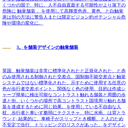
くつかの国で、特に。人不自由直面する可能性がより落下の
危険に
触覚舗装 。を使用して高輝度色赤、黄色、と白触覚
床は別の方法に警告人または限定ビジョン約ポテンシャル危
険や環境の変化に。
3。を舗装デザインの触覚舗装
英国、触覚舗装は非常に標準化されたと正規化された、と赤
のみ使用される制御された交差点。国制御不能交差点と触覚
システムではない標準化された、示すために使用する任意の
色が歩行者交差ポイント。関係なく色の使用、目的は作成シ
ャープ簡単に検出可能なコントラスト触れる舗装と周囲の歩
道と街。いくつかの場所で高コントラスト国境周り触れる舗
装を達成するために同じ効果。を使用している不自由な人
杖、歩行者と車いす脆弱にテクスチャ、特に水疱、は背とラ
ウンド; 結果的に、車椅子がスリップとき横断。と人のため
不安定で歩行、トリッピングのリスクがあった。をデザイン