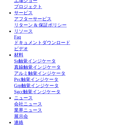
工場ショー
プロジェクト
サービス
アフターサービス
リターン & 保証ポリシー
リソース
Faq
ドキュメントダウンロード
ビデオ
材料
Ss触覚インジケータ
真鍮触覚インジケータ
アルミ触覚インジケータ
Pvc触覚インジケータ
Grp触覚インジケータ
Sgcc触覚インジケータ
ニュース
会社ニュース
業界ニュース
展示会
連絡