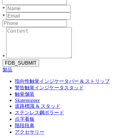
*
*
*
FDB_SUBMIT
製品
指向性触覚インジケータバー & ストリップ
警告触覚インジケータスタッド
触覚舗装
Skatestopper
道路標識 & スタッド
ステンレス鋼ボラード
点字看板
階段段鼻
アクセサリー