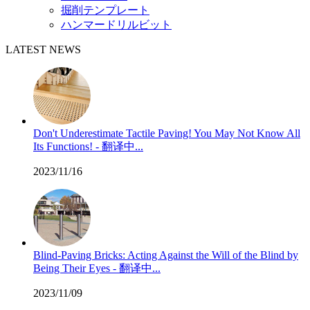
掘削テンプレート
ハンマードリルビット
LATEST NEWS
Don't Underestimate Tactile Paving! You May Not Know All
Its Functions! - 翻译中...
2023/11/16
Blind-Paving Bricks: Acting Against the Will of the Blind by
Being Their Eyes - 翻译中...
2023/11/09