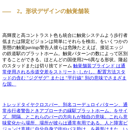
2。形状デザインの触覚舗装
高輝度と高コントラスト色も統合に触覚システムよう歩行者
低または限定ビジョンは簡単にそれらを検出。をいくつかの
形態の触覚pavings警告人彼らは危険たとえば、接近エッジ
の鉄道駅のプラットホーム。触覚パターンの数によって区別
することができる。ほとんどの国使用2〜6異なる形状。隆起
のスタッドまたは切り捨てドーム
触覚舗装ブラインド は通
常使用される歩道交差をストリート; しかし、配置方法スタ
ッドの含む "ジグザグ" または "平行線" 別の意味でさまざま
な国。
トレッドタイヤクロスバー、別名コーデュロイパターン、通
常歩行者警告ときアプローチの縁駅プラットホーム。をサイ
ズ、間隔、とこれらのバーの方向もが独自の意味。これら意
味変化から場所、場所が彼らは通常有用である。人と障害ビ
ジョンは直接に自分自身で街やパス助け。を菱形はまた、い