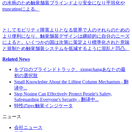
の水疱のため触覚舗装ブラインドより安全になり平坦化や
truncatingによる。
としてモビリティ障害よりとなる世界で人のそれらのための
より便利になり、触覚舗装デザインは継続的に自分のニーズ
によると。いくつかの国は次第に策定より標準化された意味
と規制ため触覚舗装システムを低減するように混乱と凹凸。
Related News
をプロのブラインドトラック、xiongchangあなたの最
初の選択肢
Small Knowledge About the Lifting Column Mechanism - 翻
译中...
Step Nosing Can Effectively Protect People's Safety,
Safeguarding Everyone's Security - 翻译中...
特性のpvc触覚インジケータ
ニュース
会社ニュース