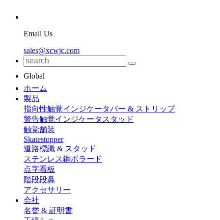
Email Us
sales@xcwjc.com
Global
ホーム
製品
指向性触覚インジケータバー & ストリップ
警告触覚インジケータスタッド
触覚舗装
Skatestopper
道路標識 & スタッド
ステンレス鋼ボラード
点字看板
階段段鼻
アクセサリー
会社
名誉 & 証明書