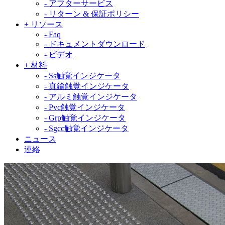
-
アフターサービス
-
リターン & 保証ポリシー
+
リソース
-
Faq
-
ドキュメントダウンロード
-
ビデオ
+
材料
-
Ss触覚インジケータ
-
真鍮触覚インジケータ
-
アルミ触覚インジケータ
-
Pvc触覚インジケータ
-
Grp触覚インジケータ
-
Sgcc触覚インジケータ
ニュース
連絡