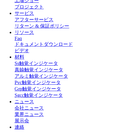
工場ショー
プロジェクト
サービス
アフターサービス
リターン & 保証ポリシー
リソース
Faq
ドキュメントダウンロード
ビデオ
材料
Ss触覚インジケータ
真鍮触覚インジケータ
アルミ触覚インジケータ
Pvc触覚インジケータ
Grp触覚インジケータ
Sgcc触覚インジケータ
ニュース
会社ニュース
業界ニュース
展示会
連絡