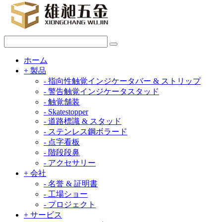
ホーム
+
製品
-
指向性触覚インジケータバー & ストリップ
-
警告触覚インジケータスタッド
-
触覚舗装
-
Skatestopper
-
道路標識 & スタッド
-
ステンレス鋼ボラード
-
点字看板
-
階段段鼻
-
アクセサリー
+
会社
-
名誉 & 証明書
-
工場ショー
-
プロジェクト
+
サービス